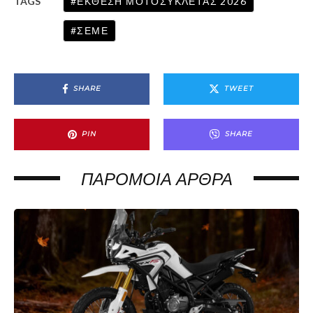
ΕΚΘΕΣΗ ΜΟΤΟΣΥΚΛΕΤΑΣ 2026
TAGS
ΣΕΜΕ
SHARE
TWEET
PIN
SHARE
ΠΑΡΌΜΟΙΑ ΆΡΘΡΑ