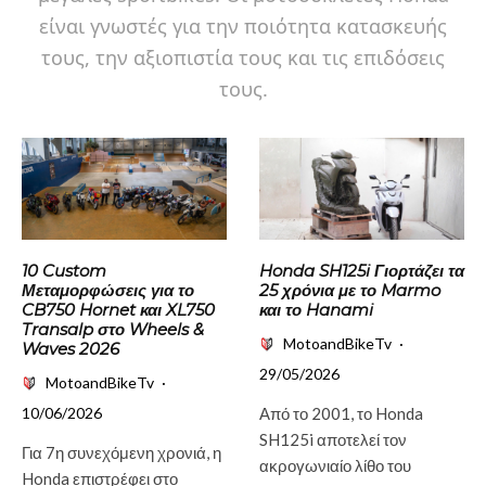
είναι γνωστές για την ποιότητα κατασκευής
τους, την αξιοπιστία τους και τις επιδόσεις
τους.
10 Custom
Honda SH125i Γιορτάζει τα
Μεταμορφώσεις για το
25 χρόνια με το Marmo
CB750 Hornet και XL750
και το Hanami
Transalp στο Wheels &
MotoandBikeTv
·
Waves 2026
29/05/2026
MotoandBikeTv
·
10/06/2026
Από το 2001, το Honda
SH125i αποτελεί τον
Για 7η συνεχόμενη χρονιά, η
ακρογωνιαίο λίθο του
Honda επιστρέφει στο