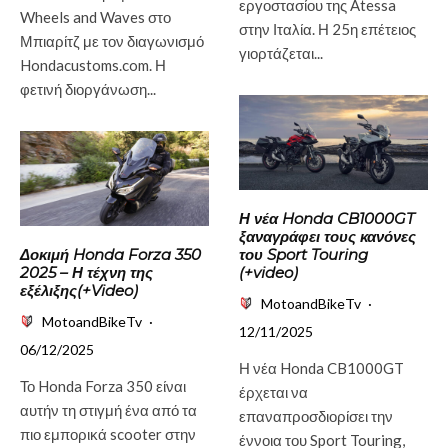
εργοστασίου της Atessa
Wheels and Waves στο
στην Ιταλία. Η 25η επέτειος
Μπιαρίτζ με τον διαγωνισμό
γιορτάζεται...
Hondacustoms.com. Η
φετινή διοργάνωση...
Η νέα Honda CB1000GT
ξαναγράφει τους κανόνες
Δοκιμή Honda Forza 350
του Sport Touring
2025 – Η τέχνη της
(+video)
εξέλιξης(+Video)
MotoandBikeTv
·
MotoandBikeTv
·
12/11/2025
06/12/2025
Η νέα Honda CB1000GT
Το Honda Forza 350 είναι
έρχεται να
αυτήν τη στιγμή ένα από τα
επαναπροσδιορίσει την
πιο εμπορικά scooter στην
έννοια του Sport Touring,