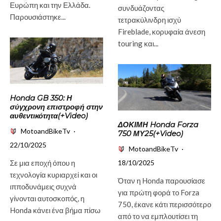
Ευρώπη και την Ελλάδα.
συνδυάζοντας
Παρουσιάστηκε...
τετρακύλινδρη ισχύ
Fireblade, κορυφαία άνεση
touring και...
Honda GB 350: Η
σύγχρονη επιστροφή στην
αυθεντικότητα(+Video)
ΔΟΚΙΜΗ Honda Forza
MotoandBikeTv
·
750 ΜΥ25(+Video)
22/10/2025
MotoandBikeTv
·
Σε μια εποχή όπου η
18/10/2025
τεχνολογία κυριαρχεί και οι
Όταν η Honda παρουσίασε
ιπποδυνάμεις συχνά
για πρώτη φορά το Forza
γίνονται αυτοσκοπός, η
750, έκανε κάτι περισσότερο
Honda κάνει ένα βήμα πίσω
από το να εμπλουτίσει τη