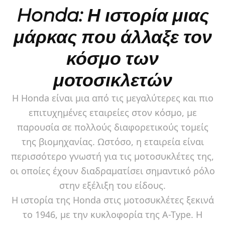
Honda: Η ιστορία μιας
μάρκας που άλλαξε τον
κόσμο των
μοτοσικλετών
Η Honda είναι μια από τις μεγαλύτερες και πιο
επιτυχημένες εταιρείες στον κόσμο, με
παρουσία σε πολλούς διαφορετικούς τομείς
της βιομηχανίας. Ωστόσο, η εταιρεία είναι
περισσότερο γνωστή για τις μοτοσυκλέτες της,
οι οποίες έχουν διαδραματίσει σημαντικό ρόλο
στην εξέλιξη του είδους.
Η ιστορία της Honda στις μοτοσυκλέτες ξεκινά
το 1946, με την κυκλοφορία της A-Type. Η