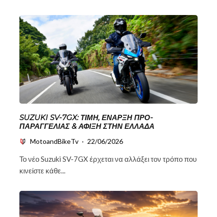
SUZUKI SV-7GX: ΤΙΜΉ, ΈΝΑΡΞΗ ΠΡΟ-
ΠΑΡΑΓΓΕΛΊΑΣ & ΆΦΙΞΗ ΣΤΗΝ ΕΛΛΆΔΑ
MotoandBikeTv
·
22/06/2026
Το νέο Suzuki SV-7GX έρχεται να αλλάξει τον τρόπο που
κινείστε κάθε...