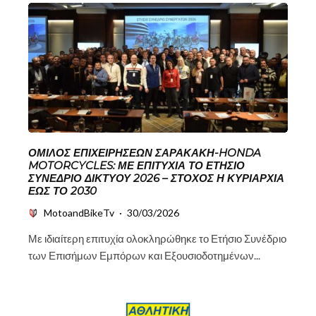
ΌΜΙΛΟΣ ΕΠΙΧΕΙΡΉΣΕΩΝ ΣΑΡΑΚΆΚΗ-HONDA
MOTORCYCLES: ΜΕ ΕΠΙΤΥΧΊΑ ΤΟ ΕΤΉΣΙΟ
ΣΥΝΈΔΡΙΟ ΔΙΚΤΎΟΥ 2026 – ΣΤΌΧΟΣ Η ΚΥΡΙΑΡΧΊΑ
ΈΩΣ ΤΟ 2030
MotoandBikeTv
·
30/03/2026
Με ιδιαίτερη επιτυχία ολοκληρώθηκε το Ετήσιο Συνέδριο
των Επισήμων Εμπόρων και Εξουσιοδοτημένων...