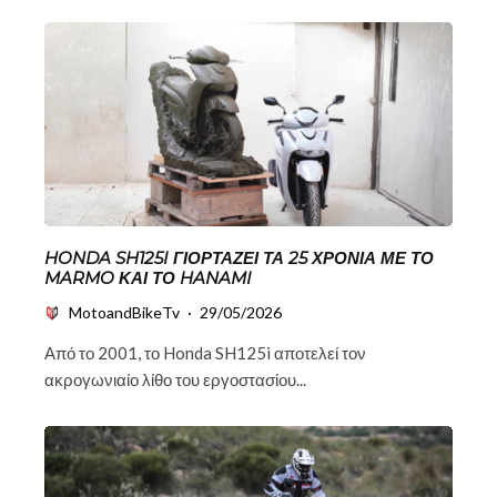
HONDA SH125I ΓΙΟΡΤΆΖΕΙ ΤΑ 25 ΧΡΌΝΙΑ ΜΕ ΤΟ
MARMO ΚΑΙ ΤΟ HANAMI
MotoandBikeTv
·
29/05/2026
Από το 2001, το Honda SH125i αποτελεί τον
ακρογωνιαίο λίθο του εργοστασίου...