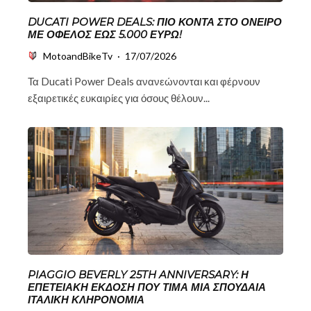
DUCATI POWER DEALS: ΠΙΟ ΚΟΝΤΆ ΣΤΟ ΌΝΕΙΡΟ
ΜΕ ΌΦΕΛΟΣ ΈΩΣ 5.000 ΕΥΡΏ!
MotoandBikeTv
·
17/07/2026
Τα Ducati Power Deals ανανεώνονται και φέρνουν
εξαιρετικές ευκαιρίες για όσους θέλουν...
PIAGGIO BEVERLY 25TH ANNIVERSARY: Η
ΕΠΕΤΕΙΑΚΉ ΈΚΔΟΣΗ ΠΟΥ ΤΙΜΆ ΜΙΑ ΣΠΟΥΔΑΊΑ
ΙΤΑΛΙΚΉ ΚΛΗΡΟΝΟΜΙΆ