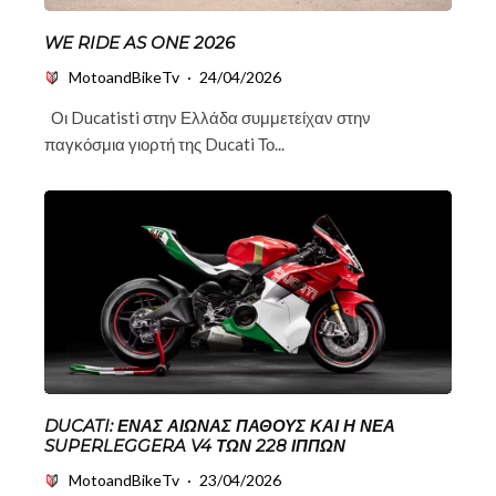
WE RIDE AS ONE 2026
MotoandBikeTv
·
24/04/2026
Οι Ducatisti στην Ελλάδα συμμετείχαν στην
παγκόσμια γιορτή της Ducati Το...
DUCATI: ΈΝΑΣ ΑΙΏΝΑΣ ΠΆΘΟΥΣ ΚΑΙ Η ΝΈΑ
SUPERLEGGERA V4 ΤΩΝ 228 ΊΠΠΩΝ
MotoandBikeTv
·
23/04/2026