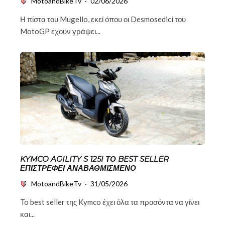
MotoandBikeTv
·
02/06/2026
Η πίστα του Mugello, εκεί όπου οι Desmosedici του
MotoGP έχουν γράψει...
KYMCO AGILITY S 125I ΤΟ BEST SELLER
ΕΠΙΣΤΡΈΦΕΙ ΑΝΑΒΑΘΜΙΣΜΈΝΟ
MotoandBikeTv
·
31/05/2026
To best seller της Kymco έχει όλα τα προσόντα να γίνει
και...