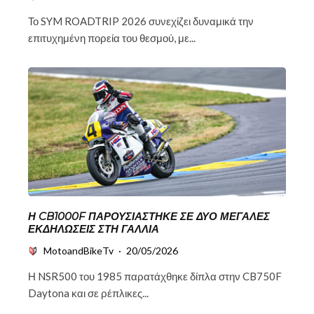
Το SYM ROADTRIP 2026 συνεχίζει δυναμικά την
επιτυχημένη πορεία του θεσμού, με...
Η CB1000F ΠΑΡΟΥΣΙΆΣΤΗΚΕ ΣΕ ΔΎΟ ΜΕΓΆΛΕΣ
ΕΚΔΗΛΏΣΕΙΣ ΣΤΗ ΓΑΛΛΊΑ
MotoandBikeTv
·
20/05/2026
Η NSR500 του 1985 παρατάχθηκε δίπλα στην CB750F
Daytona και σε ρέπλικες...