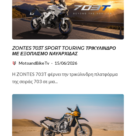
ZONTES 703T SPORT TOURING ΤΡΙΚΎΛΙΝΔΡΟ
ΜΕ ΕΞΟΠΛΙΣΜΌ ΝΑΥΑΡΧΊΔΑΣ
MotoandBikeTv
·
15/06/2026
Η ZONTES 703T φέρνει την τρικύλινδρη πλατφόρμα
της σειράς 703 σε μια...