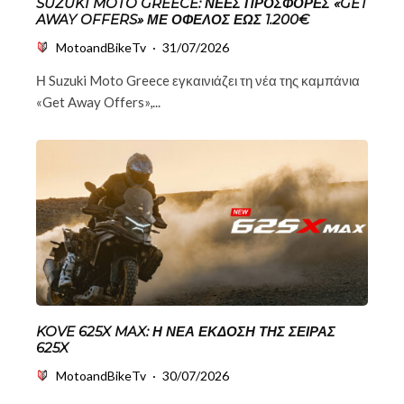
SUZUKI MOTO GREECE: ΝΈΕΣ ΠΡΟΣΦΟΡΈΣ «GET
AWAY OFFERS» ΜΕ ΌΦΕΛΟΣ ΈΩΣ 1.200€
MotoandBikeTv
·
31/07/2026
Η Suzuki Moto Greece εγκαινιάζει τη νέα της καμπάνια
«Get Away Offers»,...
KOVE 625X MAX: Η ΝΈΑ ΈΚΔΟΣΗ ΤΗΣ ΣΕΙΡΆΣ
625X
MotoandBikeTv
·
30/07/2026