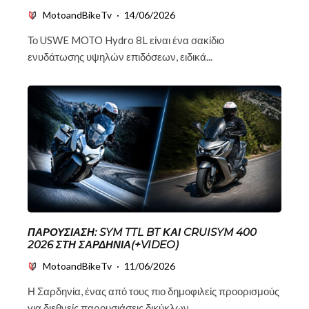
MotoandBikeTv
·
14/06/2026
Το USWE MOTO Hydro 8L είναι ένα σακίδιο
ενυδάτωσης υψηλών επιδόσεων, ειδικά...
ΠΑΡΟΥΣΊΑΣΗ: SYM TTL BT ΚΑΙ CRUISYM 400
2026 ΣΤΗ ΣΑΡΔΗΝΊΑ(+VIDEO)
MotoandBikeTv
·
11/06/2026
Η Σαρδηνία, ένας από τους πιο δημοφιλείς προορισμούς
για διεθνείς παρουσιάσεις δικύκλων,...