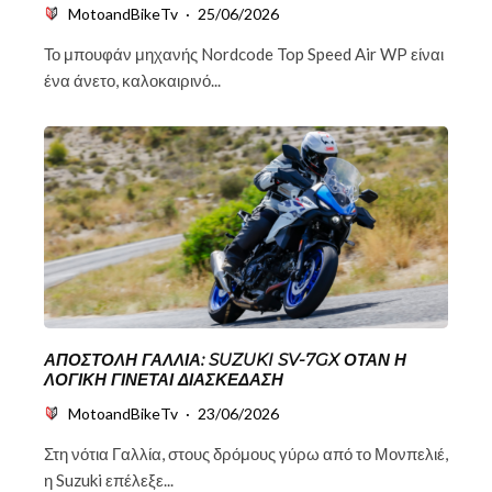
MotoandBikeTv
·
25/06/2026
Το μπουφάν μηχανής Nordcode Top Speed Air WP είναι
ένα άνετο, καλοκαιρινό...
ΑΠΟΣΤΟΛΉ ΓΑΛΛΊΑ: SUZUKI SV-7GX ΌΤΑΝ Η
ΛΟΓΙΚΉ ΓΊΝΕΤΑΙ ΔΙΑΣΚΈΔΑΣΗ
MotoandBikeTv
·
23/06/2026
Στη νότια Γαλλία, στους δρόμους γύρω από το Μονπελιέ,
η Suzuki επέλεξε...