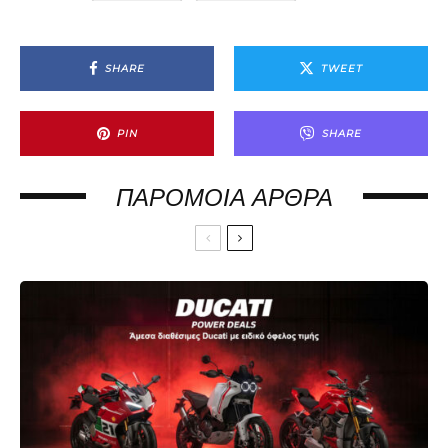
SHARE
TWEET
PIN
SHARE
ΠΑΡΌΜΟΙΑ ΆΡΘΡΑ