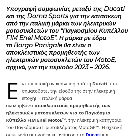
Υπογραφή συμφωνίας μεταξύ της Ducati
και της Dorna Sports για την κατασκευή
από την ιταλική μάρκα των ηλεκτρικών
μοτοσυκλετών του “Παγκοσμίου Κυπέλλου
FIM Enel MotoE”. Η μάρκα με έδρα
το Borgo Panigale θα είναι ο
αποκλειστικός προμηθευτής των
ηλεκτρικών μοτοσυκλετών του MotoE,
αρχικά, για την περίοδο 2023 – 2026.
Ε
ντυπωσιακή ανακοίνωση από τη
Ducati
, που
σηματοδοτεί την είσοδό της στην ηλεκτρική
εποχή! Η ιταλική μάρκα
αναλαμβάνει
αποκλειστικός προμηθευτής των
ηλεκτρικών μοτοσυκλετών για το Παγκόσμιο
Κύπελλο FIM Enel MotoE™
, την ηλεκτρική κατηγορία
του Παγκόσμιου Πρωταθλήματος MotoGP™. Η σχετική
συμφωνία υπογράφηκε ανάμεσα στη
Ducati
και