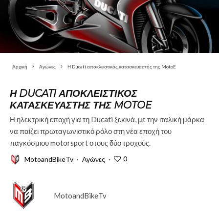
Αρχική
Αγώνες
Η Ducati αποκλειστικός κατασκευαστής της MotoE
Η DUCATI ΑΠΟΚΛΕΙΣΤΙΚΌΣ
ΚΑΤΑΣΚΕΥΑΣΤΉΣ ΤΗΣ MOTOE
Η ηλεκτρική εποχή για τη Ducati ξεκινά, με την ιταλική μάρκα
να παίζει πρωταγωνιστικό ρόλο στη νέα εποχή του
παγκόσμιου motorsport στους δύο τροχούς.
0
MotoandBikeTv
·
Αγώνες
·
MotoandBikeTv