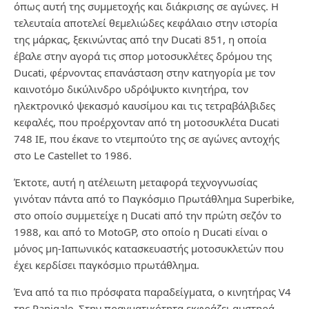
όπως αυτή της συμμετοχής και διάκρισης σε αγώνες. Η
τελευταία αποτελεί θεμελιώδες κεφάλαιο στην ιστορία
της μάρκας, ξεκινώντας από την Ducati 851, η οποία
έβαλε στην αγορά τις σπορ μοτοσυκλέτες δρόμου της
Ducati, φέρνοντας επανάσταση στην κατηγορία με τον
καινοτόμο δικύλινδρο υδρόψυκτο κινητήρα, τον
ηλεκτρονικό ψεκασμό καυσίμου και τις τετραβάλβιδες
κεφαλές, που προέρχονταν από τη μοτοσυκλέτα Ducati
748 IE, που έκανε το ντεμπούτο της σε αγώνες αντοχής
στο Le Castellet το 1986.
Έκτοτε, αυτή η ατέλειωτη μεταφορά τεχνογνωσίας
γινόταν πάντα από το Παγκόσμιο Πρωτάθλημα Superbike,
στο οποίο συμμετείχε η Ducati από την πρώτη σεζόν το
1988, και από το MotoGP, στο οποίο η Ducati είναι ο
μόνος μη-Ιαπωνικός κατασκευαστής μοτοσυκλετών που
έχει κερδίσει παγκόσμιο πρωτάθλημα.
Ένα από τα πιο πρόσφατα παραδείγματα, ο κινητήρας V4
της Panigale. Στην πραγματικότητα εκφράζει αυστηρά