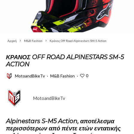
Αρχική
M&B Fashion
Κράνος Off Road Alpinestars SM-5 Action
ΚΡΆΝΟΣ OFF ROAD ALPINESTARS SM-5
ACTION
0
MotoandBikeTv
·
M&B Fashion
·
MotoandBikeTv
Alpinestars
S-M5 Action,
αποτέλεσμα
περισσότερων από πέντε ετών εντατικής