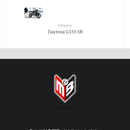
Επόμενο
Daytona G155 SR
Moto & Bike TV