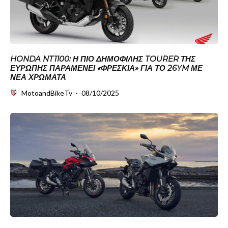
HONDA NT1100: Η ΠΙΟ ΔΗΜΟΦΙΛΉΣ TOURER ΤΗΣ
ΕΥΡΏΠΗΣ ΠΑΡΑΜΈΝΕΙ «ΦΡΈΣΚΙΑ» ΓΙΑ ΤΟ 26YM ΜΕ
ΝΈΑ ΧΡΏΜΑΤΑ
MotoandBikeTv
·
08/10/2025