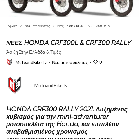
Αρχική
Νέα μοτοσυκλέτας
Νέες Honda CRF300L & CRF300 Rally
ΝΈΕΣ HONDA CRF300L & CRF300 RALLY
Άφιξη Στην Ελλάδα & Τιμές
0
MotoandBikeTv
·
Νέα μοτοσυκλέτας
·
MotoandBikeTv
HONDA CRF300 RALLY 2021.
Αυξημένος
κυβισμός για την mini-adventurer
μοτοσυκλέτα της Honda, και επιπλέον
αναβαθμισμένος χρονισμός
εκκεντροφόρων εισαγωγής και νέας