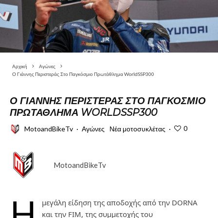
Αρχική
Αγώνες
Ο Γιάννης Περιστεράς Στο Παγκόσμιο Πρωτάθλημα WorldSSP300
Ο ΓΙΆΝΝΗΣ ΠΕΡΙΣΤΕΡΆΣ ΣΤΟ ΠΑΓΚΌΣΜΙΟ
ΠΡΩΤΆΘΛΗΜΑ WORLDSSP300
0
MotoandBikeTv
·
Αγώνες
Νέα μοτοσυκλέτας
·
MotoandBikeTv
H
μεγάλη είδηση της αποδοχής από την DORNA
και την FIΜ, της συμμετοχής του