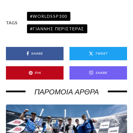
WORLDSSP300
TAGS
ΓΙΆΝΝΗΣ ΠΕΡΙΣΤΕΡΆΣ
SHARE
TWEET
PIN
SHARE
ΠΑΡΌΜΟΙΑ ΆΡΘΡΑ