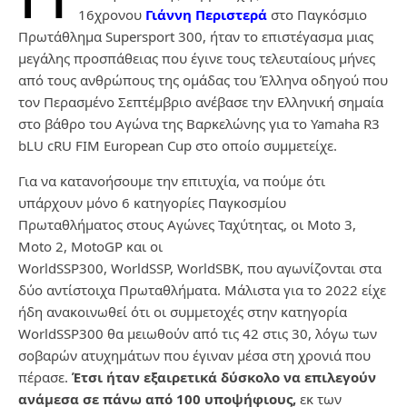
16χρονου
Γιάννη Περιστερά
στο Παγκόσμιο
Πρωτάθλημα Supersport 300, ήταν το επιστέγασμα μιας
μεγάλης προσπάθειας που έγινε τους τελευταίους μήνες
από τους ανθρώπους της ομάδας του Έλληνα οδηγού που
τον Περασμένο Σεπτέμβριο ανέβασε την Ελληνική σημαία
στο βάθρο του Αγώνα της Βαρκελώνης για το Yamaha R3
bLU cRU FIM European Cup στο οποίο συμμετείχε.
Για να κατανοήσουμε την επιτυχία, να πούμε ότι
υπάρχουν μόνο 6 κατηγορίες Παγκοσμίου
Πρωταθλήματος στους Αγώνες Ταχύτητας, οι Moto 3,
Moto 2, MotoGP και οι
WorldSSP300, WorldSSP, WorldSΒΚ, που αγωνίζονται στα
δύο αντίστοιχα Πρωταθλήματα. Μάλιστα για το 2022 είχε
ήδη ανακοινωθεί ότι οι συμμετοχές στην κατηγορία
WorldSSP300 θα μειωθούν από τις 42 στις 30, λόγω των
σοβαρών ατυχημάτων που έγιναν μέσα στη χρονιά που
πέρασε.
Έτσι ήταν εξαιρετικά δύσκολο να επιλεγούν
ανάμεσα σε πάνω από 100 υποψήφιους,
εκ των