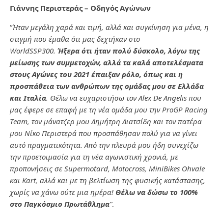
Γιάννης Περιστεράς – Οδηγός Αγώνων
“
Ήταν μεγάλη χαρά και τιμή, αλλά και συγκίνηση για μένα, η
στιγμή που έμαθα ότι μας δεχτήκαν στο
WorldSSP300.
Ήξερα ότι ήταν πολύ δύσκολο, λόγω της
μείωσης των συμμετοχών, αλλά τα καλά αποτελέσματα
στους Αγώνες του 2021 έπαιξαν ρόλο, όπως και η
προσπάθεια των ανθρώπων της ομάδας μου σε Ελλάδα
και Ιταλία
. Θέλω να ευχαριστήσω τον Alex De Angelis που
μας έφερε σε επαφή με τη νέα ομάδα μου την ProGP Racing
Team, τον μάνατζερ μου Δημήτρη Διατσίδη και τον πατέρα
μου Νίκο Περιστερά που προσπάθησαν πολύ για να γίνει
αυτό πραγματικότητα. Από την πλευρά μου ήδη συνεχίζω
την προετοιμασία για τη νέα αγωνιστική χρονιά, με
προπονήσεις σε Supermotard, Μotocross, ΜiniBikes Ohvale
και Kart, αλλά και με τη βελτίωση της φυσικής κατάστασης,
χωρίς να χάνω ούτε μια ημέρα!
Θέλω να δώσω το 100%
στο Παγκόσμιο Πρωτάθλημα
”
.