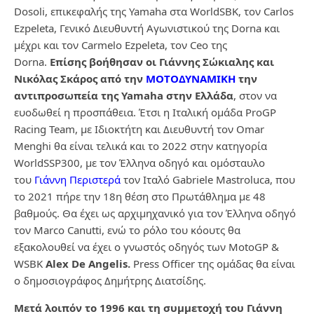
Dosoli, επικεφαλής της Yamaha στα WorldSBK, τον Carlos
Ezpeleta, Γενικό Διευθυντή Αγωνιστικού της Dorna και
μέχρι και τον Carmelo Ezpeleta, τον Ceo της
Dorna.
Επίσης βοήθησαν οι Γιάννης Σώκιαλης και
Νικόλας Σκάρος από την
ΜΟΤΟΔΥΝΑΜΙΚΗ
την
αντιπροσωπεία της Yamaha στην Ελλάδα
, στον να
ευοδωθεί η προσπάθεια. Έτσι η Ιταλική ομάδα ProGP
Racing Team, με Ιδιοκτήτη και Διευθυντή τον Omar
Menghi θα είναι τελικά και το 2022 στην κατηγορία
WorldSSP300, με τον Έλληνα οδηγό και ομόσταυλο
του
Γιάννη Περιστερά
τον Ιταλό Gabriele Mastroluca, που
το 2021 πήρε την 18η θέση στο Πρωτάθλημα με 48
βαθμούς. Θα έχει ως αρχιμηχανικό για τον Έλληνα οδηγό
τον Marco Canutti, ενώ το ρόλο του κόουτς θα
εξακολουθεί να έχει ο γνωστός οδηγός των MotoGP &
WSBK
Alex De Angelis.
Press Officer της ομάδας θα είναι
ο δημοσιογράφος Δημήτρης Διατσίδης.
Μετά λοιπόν το 1996 και τη συμμετοχή του Γιάννη