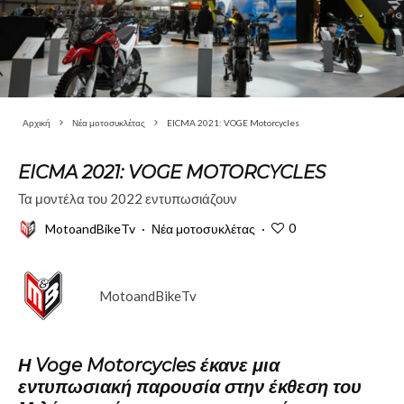
Αρχική
Νέα μοτοσυκλέτας
EICMA 2021: VOGE Motorcycles
EICMA 2021: VOGE MOTORCYCLES
Τα μοντέλα του 2022 εντυπωσιάζουν
0
MotoandBikeTv
·
Νέα μοτοσυκλέτας
·
MotoandBikeTv
Η
Voge Motorcycles
έκανε μια
εντυπωσιακή παρουσία στην έκθεση του