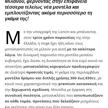
Μιλάνου, φέρνοντας στην επιφάνεια
τέσσερα τελείως νέα μοντέλα και
εμπλουτίζοντας ακόμα περισσότερο τη
γκάμα της!
Μ
ε την υπογραφή της Loncin και μπαίνοντας
στον
τρίτο χρόνο παρουσίας
της στην
Ελλάδα, η Voge έχει ήδη κάνει τους
μοτοσυκλετιστές να μιλούν για αυτή
με τα καλύτερα
λόγια
. Με δυναμική παρουσία στα μοντέλα μεσαίου
κυβισμού, έχει δώσει τη δυνατότητα σε ένα ευρύ κοινό να
αποκτήσει
μοτοσυκλέτες κορυφαίων προδιαγραφών
σε ιδιαίτερα
προσιτές τιμές
. Η γκάμα της περιλαμβάνει
μοντέλα δρόμου και διπλής χρήσης 300 έως 650
cc
, με
κοινό τους χαρακτηριστικό την
premium
κατασκευή
και
την
ξεχωριστή σχεδίαση
. Μοντέλα με έμφαση στη
συνολική ποιότητα
, μοτοσυκλέτες που
εντυπωσιάζουν
σε κάθε τομέα
,
προτάσεις που δελεάζουν
μυημένους
και αμύητους στο χώρο των δύο τροχών.