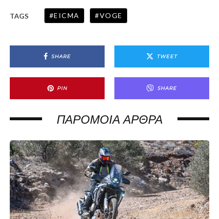
EICMA
VOGE
TAGS
SHARE
TWEET
PIN
SHARE
ΠΑΡΌΜΟΙΑ ΆΡΘΡΑ