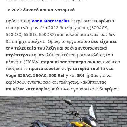
Το 2022 δυνατό και καινοτομικό
Πρόσφατα η
Voge Motorcycles
έφερε στην επιφάνεια
τέσσερα νέα μοντέλα 2022 διπλής χρήσης (300ACX,
500DSX, 650DS, 650DSX) και πολλοί πίστεψαν πως δεν
θα υπήρχε συνέχεια. Όμως, το εργοστάσιο
δεν είχε πει
την τελευταία του λέξη
και σε ένα
εντυπωσιακό
περίπτερο
στη μεγαλύτερη έκθεση μοτοσυκλέτας του
πλανήτη (EICMA)
παρουσίασε τέσσερα ακόμα
, ανάμεσά
τους και το
πρώτο
scooter
στην ιστορία του
! Τα
νέα
Voge 350
AC, 500AC, 300 Rally
και
SR4
ήρθαν για να
κερδίσουν εντυπώσεις και πωλήσεις, καλύπτοντας
ποικίλες κατηγορίες
με έντονο αγοραστικό ενδιαφέρον.