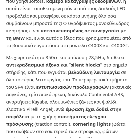
που χρησιμοποιεί
κάμερα καταγραφής δεδομένων
, η
οποία είναι τοποθετημένη πάνω από τους διπλούς LED
προβολείς και μεταφέρει σε κάρτα μνήμης όλα όσα
συμβαίνουν μπροστά της! O υγρόψυκτος μονοκύλινδρος
κινητήρας είναι
κατασκευασμένος σε συνεργασία με
τη
BMW
και είναι αυτός ο ίδιος που χρησιμοποιείται από
το βαυαρικό εργοστάσιο στα μοντέλα C400X και C400GT.
Mε χωρητικότητα 350cc και απόδοση 28,5Hp, διαθέτει
αντικραδασμικό άξονα
και
“
silent blocks”
στα σημεία
στήριξης, κάτι που εγγυάται
βελούδινη λειτουργία
σε
όλο το εύρος λειτουργίας του. Τα περιφερειακά τμήματα
του SR4 είναι
εντυπωσιακών προδιαγραφών
(ακτινικές
δαγκάνες, τρία δισκόφρενα, δικάναλο Continental ABS,
αναρτήσεις Kayaba, αλουμινένιες ζάντες και ψαλίδι,
ελαστικά Pirelli Angel), ενώ
έμφαση έχει δοθεί στην
ασφάλεια
με τη χρήση
συστήματος ελέγχου
πρόσφυσης
(traction control),
cornering lights
(φώτα
που ανάβουν στο εσωτερικό των στροφών), φώτων