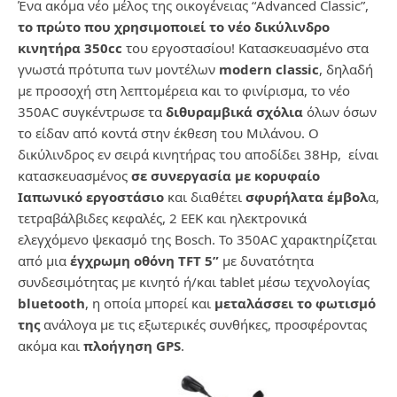
Ένα ακόμα νέο μέλος της οικογένειας “Advanced Classic”,
το πρώτο που χρησιμοποιεί το νέο δικύλινδρο
κινητήρα 350
cc
του εργοστασίου! Κατασκευασμένο στα
γνωστά πρότυπα των μοντέλων
modern classic
, δηλαδή
με προσοχή στη λεπτομέρεια και το φινίρισμα, το νέο
350AC συγκέντρωσε τα
διθυραμβικά σχόλια
όλων όσων
το είδαν από κοντά στην έκθεση του Μιλάνου. Ο
δικύλινδρος εν σειρά κινητήρας του αποδίδει 38Hp, είναι
κατασκευασμένος
σε συνεργασία με κορυφαίο
Ιαπωνικό εργοστάσιο
και διαθέτει
σφυρήλατα έμβολ
α,
τετραβάλβιδες κεφαλές, 2 ΕΕΚ και ηλεκτρονικά
ελεγχόμενο ψεκασμό της Bosch. Το 350AC χαρακτηρίζεται
από μια
έγχρωμη οθόνη
TFT 5”
με δυνατότητα
συνδεσιμότητας με κινητό ή/και tablet μέσω τεχνολογίας
bluetooth
, η οποία μπορεί και
μεταλάσσει το φωτισμό
της
ανάλογα με τις εξωτερικές συνθήκες, προσφέροντας
ακόμα και
πλοήγηση
GPS
.