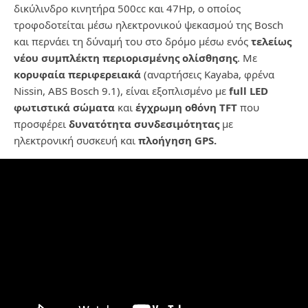
δικύλινδρο κινητήρα 500cc και 47Hp, ο οποίος
τροφοδοτείται μέσω ηλεκτρονικού ψεκασμού της Bosch
και περνάει τη δύναμή του στο δρόμο μέσω ενός
τελείως
νέου συμπλέκτη περιορισμένης ολίσθησης
. Με
κορυφαία περιφερειακά
(αναρτήσεις Kayaba, φρένα
Nissin, ABS Bosch 9.1), είναι εξοπλισμένο με
full LED
φωτιστικά σώματα
και
έγχρωμη οθόνη
TFT
που
προσφέρει
δυνατότητα συνδεσιμότητας
με
ηλεκτρονική συσκευή και
πλοήγηση
GPS.