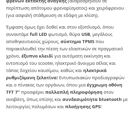
φρένων έκτακτης ανάγκης
(αναβοσβήνουν σε
περίπτωση απότομου φρεναρίσματος) και χειρόφρενου
(για ασφαλή στάθμευση σε εδάφη με κλίση).
Έμφαση όμως έχει δοθεί και στον εξοπλισμό, όπου
συναντάμε
full LED
φωτισμό, θύρα
USB
, μεγάλους
αποθηκευτικούς χώρους,
σύστημα TPMS
που
παρακολουθεί την πίεση των ελαστικών σε πραγματικό
χρόνο,
έξυπνο κλειδί
για αυτόματη εκκίνηση και
εντοπισμό του scooter, ηλεκτρικό άνοιγμα σέλας και
τάπας δοχείου καυσίμου, καθώς και
ηλεκτρικά
ρυθμιζόμενη ζελατίνα
! Εντυπωσιακών προδιαγραφών
και ο πίνακας των οργάνων, όπου μια
έγχρωμη οθόνη
TFT 7”
προσφέρει
πολλαπλή πληροφόρηση
στον
αναβάτη, όπως επίσης και
συνδεσιμότητα
bluetooth
με
λειτουργίες πολυμέσων και
πλοήγησης
GPS
!