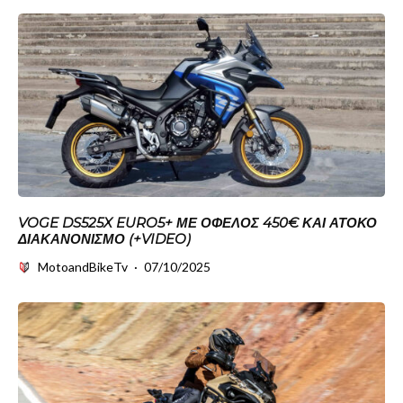
VOGE DS525X EURO5+ ΜΕ ΌΦΕΛΟΣ 450€ ΚΑΙ ΆΤΟΚΟ
ΔΙΑΚΑΝΟΝΙΣΜΌ (+VIDEO)
MotoandBikeTv
·
07/10/2025