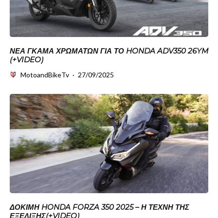
ΝΈΑ ΓΚΆΜΑ ΧΡΩΜΆΤΩΝ ΓΙΑ ΤΟ HONDA ADV350 26YM
(+VIDEO)
MotoandBikeTv
·
27/09/2025
ΔΟΚΙΜΉ HONDA FORZA 350 2025 – Η ΤΈΧΝΗ ΤΗΣ
ΕΞΈΛΙΞΗΣ(+VIDEO)