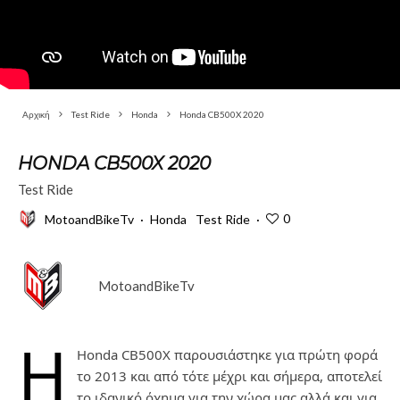
Αρχική
Test Ride
Honda
Honda CB500X 2020
HONDA CB500X 2020
Test Ride
0
MotoandBikeTv
·
Honda
Test Ride
·
MotoandBikeTv
H
Honda CB500X παρουσιάστηκε για πρώτη φορά
το 2013 και από τότε μέχρι και σήμερα, αποτελεί
το ιδανικό όχημα για την χώρα μας αλλά και για