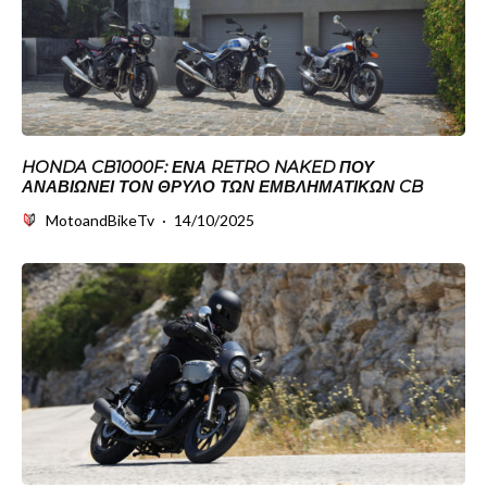
HONDA CB1000F: ΈΝΑ RETRO NAKED ΠΟΥ
ΑΝΑΒΙΏΝΕΙ ΤΟΝ ΘΡΎΛΟ ΤΩΝ ΕΜΒΛΗΜΑΤΙΚΏΝ CB
MotoandBikeTv
·
14/10/2025