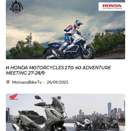
Η HONDA MΟTORCYCLES ΣΤΟ 4Ο ΑDVENTURE
MEETING 27-28/9
MotoandBikeTv
·
26/09/2025