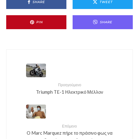
SHARE
TWEET
PIN
SHARE
Προηγούμενο
Triumph TE-1 Ηλεκτρικό Μέλλον
Επόμενο
O Marc Marquez πήρε το πράσινο φως να