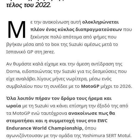
τέλος του 2022.
Μ
ε την ανακοίνωση αυτή
ολοκληρώνεται
πλέον ένας κύκλος διαπραγματεύσεων
που
ξεκίνησε πολύ απότομα από φήμες που
βγήκαν μέσα από το box της Suzuki αμέσως μετά το
Ισπανικό GP στη Jerez.
Αν θυμάστε καλά είχαμε και την άμεση αντίδραση της
Dorna, ειδοποιώντας την Suzuki για τις δεσμεύσεις που
είχε αναλάβει λίγους μήνες νωρίτερα, μέσω ενός
συμβολαίου που τη συνέδεε με το
MotoGP
μέχρι το 2026.
Όλα λοιπόν πήραν τον δρόμο τους ήρεμα και
ωραία
με τη Suzuki να κάνει επίσημη την έξοδό της από
τα MotoGP ενώ ταυτόχρονα
ανακοίνωσε πως θα
σταματήσει και η συμμετοχή τους στο EWC
Endurance World Championship,
όπου
αγωνιζόντουσαν με την ομάδα της Yoshimura SERT Motul.