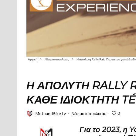
Αρχική
Νέα μοτοσυκλέτας
Η απόλυτη Rally Raid Περιπέτεια για κάθε ιδ
Η ΑΠΌΛΥΤΗ RALLY R
ΚΆΘΕ ΙΔΙΟΚΤΉΤΗ T
0
MotoandBikeTv
·
Νέα μοτοσυκλέτας
·
Για το 2023, η 