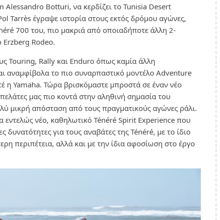
 Alessandro Botturi, να κερδίζει το Tunisia Desert
ol Tarrès έγραψε ιστορία στους εκτός δρόμου αγώνες,
éré 700 του, πιο μακριά από οποιαδήποτε άλλη 2-
 Erzberg Rodeo.
ς Touring, Rally και Enduro όπως καμία άλλη
ναι αναμφίβολα το πιο συναρπαστικό μοντέλο Adventure
τέ η Yamaha. Τώρα βρισκόμαστε μπροστά σε έναν νέο
 πελάτες μας πιο κοντά στην αληθινή σημασία του
ολύ μικρή απόσταση από τους πραγματικούς αγώνες ράλι.
 εντελώς νέο, καθηλωτικό Ténéré Spirit Experience που
ς δυνατότητες για τους αναβάτες της Ténéré, με το ίδιο
ερη περιπέτεια, αλλά και με την ίδια αφοσίωση στο έργο