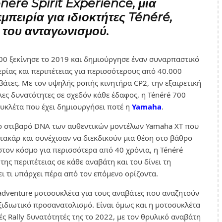
néré Spirit Experience, μια
μπειρία για ιδιοκτήτες Ténéré,
 του ανταγωνισμού.
00 ξεκίνησε το 2019 και δημιούργησε έναν συναρπαστικό
ρίας και περιπέτειας για περισσότερους από 40.000
άτες. Με τον υψηλής ροπής κινητήρα CP2, την εξαιρετική
λες δυνατότητες σε σχεδόν κάθε έδαφος, η Ténéré 700
συκλέτα που έχει δημιουργήσει ποτέ η
Yamaha
.
ιο στιβαρό DNA των αυθεντικών μοντέλων Yamaha XT που
τακάρ και συνέχισαν να διεκδικούν μια θέση στο βάθρο
τον κόσμο για περισσότερα από 40 χρόνια, η Ténéré
ης περιπέτειας σε κάθε αναβάτη και του δίνει τη
ι τι υπάρχει πέρα από τον επόμενο ορίζοντα.
 adventure μοτοσυκλέτα για τους αναβάτες που αναζητούν
ξιδιωτικό προσανατολισμό. Είναι όμως και η μοτοσυκλέτα
κές Rally δυνατότητές της το 2022, με τον θρυλικό αναβάτη