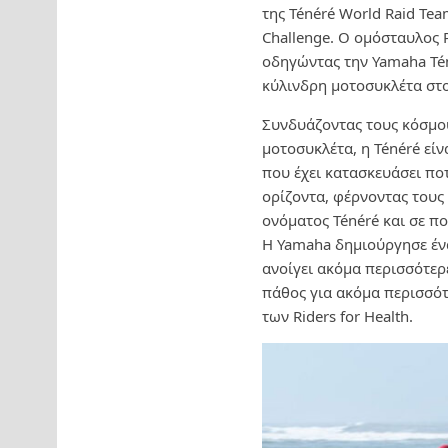
της Ténéré World Raid Team
Challenge. Ο ομόσταυλος P
οδηγώντας την Yamaha Tén
κύλινδρη μοτοσυκλέτα στο
Συνδυάζοντας τους κόσμου
μοτοσυκλέτα, η Ténéré εί
που έχει κατασκευάσει πο
ορίζοντα, φέρνοντας τους
ονόματος Ténéré και σε π
Η Yamaha δημιούργησε ένα
ανοίγει ακόμα περισσότερε
πάθος για ακόμα περισσότ
των Riders for Health.