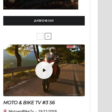
ΔΗΜΟΦΙΛΉ
MOTO & BIKE TV #3 S6
MotoandBikeTv
·
19/11/2018