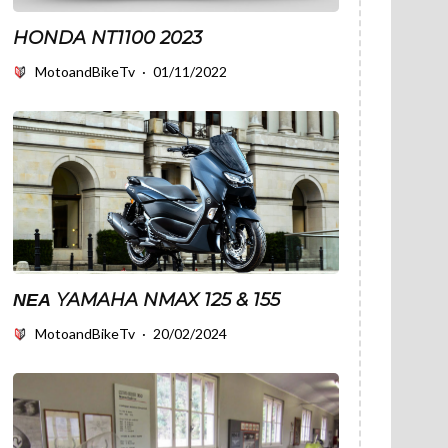
HONDA NT1100 2023
MotoandBikeTv
·
01/11/2022
ΝΈΑ YAMAHA NMAX 125 & 155
MotoandBikeTv
·
20/02/2024