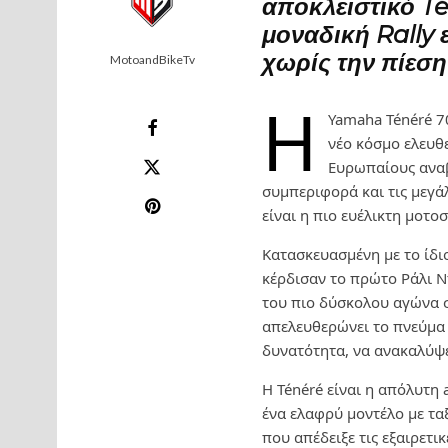
αποκλειστικό Té
μοναδική Rally ε
χωρίς την πίεση
MotoandBikeTv
Η
Yamaha Ténéré 7
νέο κόσμο ελευθε
Ευρωπαίους αναβ
συμπεριφορά και τις μεγά
είναι η πιο ευέλικτη μοτο
Κατασκευασμένη με το ίδ
κέρδισαν το πρώτο Ράλι Ν
του πιο δύσκολου αγώνα σ
απελευθερώνει το πνεύμα τ
δυνατότητα, να ανακαλύψε
Η Ténéré είναι η απόλυτη
ένα ελαφρύ μοντέλο με τα
που απέδειξε τις εξαιρετι