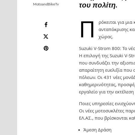
του πολίτη.
MotoandBikeTv
Π
ρόκειται για μια
ανταπόκρισης και
χώρας.
Suzuki V-Strom 800: Το νέ
Η επιλογή της Suzuki V-St
που συνδυάζει την αξιοπι
απαραίτητη ευελιξία που 
πόλεων. Οι 431 νέες μονάδ
καθημερινότητας, προσφέ
εργαλείο για την εκτέλεσ
Ποιες υπηρεσίες ενισχύον
Οι νέες μοτοσυκλέτες παρα
ΕΛ.ΑΣ., που βρίσκονται κ
Άμεση Δράση