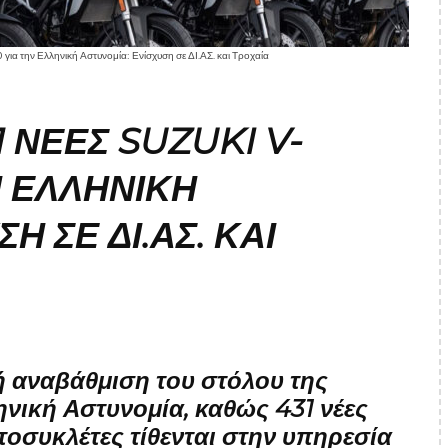
για την Ελληνική Αστυνομία: Ενίσχυση σε ΔΙ.ΑΣ. και Τροχαία
 ΝΈΕΣ SUZUKI V-
Ν ΕΛΛΗΝΙΚΉ
Η ΣΕ ΔΙ.ΑΣ. ΚΑΙ
ή αναβάθμιση του στόλου της
νική Αστυνομία, καθώς 431 νέες
οσυκλέτες τίθενται στην υπηρεσία