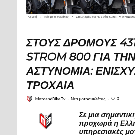
Αρχική
Νέα μοτοσυκλέτας
Στους δρόμους 431 νέες Suzuki V-Strom 800 
ΣΤΟΥΣ ΔΡΌΜΟΥΣ 431
STROM 800 ΓΙΑ ΤΗ
ΑΣΤΥΝΟΜΊΑ: ΕΝΊΣΧΥΣ
ΤΡΟΧΑΊΑ
0
MotoandBikeTv
·
Νέα μοτοσυκλέτας
·
Σε μια σημαντικ
προχωρά η Ελλη
υπηρεσιακές μοτ