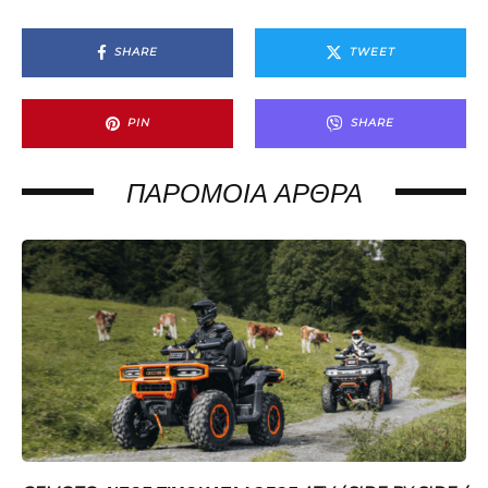
SHARE
TWEET
PIN
SHARE
ΠΑΡΌΜΟΙΑ ΆΡΘΡΑ