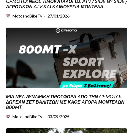
CFMOTO: ΝΈΟΣ ΤΙΜΟΚΑΤΆΛΟΓΟΣ ATV / SIDE BY SIDE /
ΑΓΡΟΤΙΚΏΝ ATV ΚΑΙ ΚΑΙΝΟΎΡΓΙΑ ΜΟΝΤΈΛΑ
MotoandBikeTv
·
27/01/2026
ΜΙΑ ΝΈΑ ΔΥΝΑΜΙΚΉ ΠΡΟΣΦΟΡΆ ΑΠΌ ΤΗΝ CFMOTO:
ΔΩΡΕΆΝ ΣΕΤ ΒΑΛΙΤΣΏΝ ΜΕ ΚΆΘΕ ΑΓΟΡΆ ΜΟΝΤΈΛΩΝ
800MT
MotoandBikeTv
·
03/09/2025