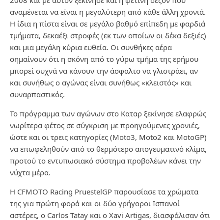
2008 και με αυτόν ξεκίνησε και η φετινή σεζόν που
αναμένεται να είναι η μεγαλύτερη από κάθε άλλη χρονιά.
Η ίδια η πίστα είναι σε μεγάλο βαθμό επίπεδη με φαρδιά
τμήματα, δεκαέξι στροφές (εκ των οποίων οι δέκα δεξιές)
και μια μεγάλη κύρια ευθεία. Οι συνθήκες αέρα
σημαίνουν ότι η σκόνη από το γύρω τμήμα της ερήμου
μπορεί συχνά να κάνουν την άσφαλτο να γλιστράει, αν
και συνήθως ο αγώνας είναι συνήθως «κλειστός» και
συναρπαστικός.
Το πρόγραμμα των αγώνων στο Καταρ ξεκίνησε ελαφρώς
νωρίτερα φέτος σε σύγκριση με προηγούμενες χρονιές,
ώστε και οι τρεις κατηγορίες (Moto3, Moto2 και MotoGP)
να επωφεληθούν από το θερμότερο απογευματινό κλίμα,
προτού το εντυπωσιακό σύστημα προβολέων κάνει την
νύχτα μέρα.
Η CFMOTO Racing PruestelGP παρουσίασε τα χρώματα
της για πρώτη φορά και οι δύο γρήγοροι Ισπανοί
αστέρες, ο Carlos Tatay και ο Xavi Artigas, διασφάλισαν ότι