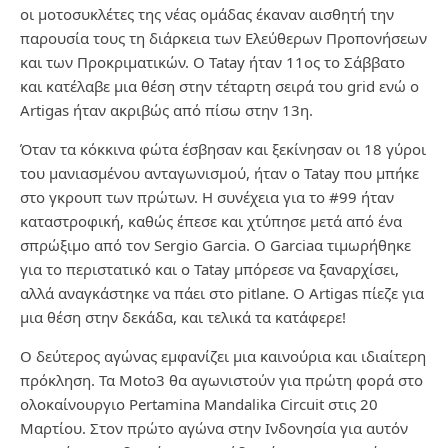
οι μοτοσυκλέτες της νέας ομάδας έκαναν αισθητή την
παρουσία τους τη διάρκεια των Ελεύθερων Προπονήσεων
και των Προκριματικών. Ο Tatay ήταν 11ος το Σάββατο
και κατέλαβε μια θέση στην τέταρτη σειρά του grid ενώ ο
Artigas ήταν ακριβώς από πίσω στην 13η.
Όταν τα κόκκινα φώτα έσβησαν και ξεκίνησαν οι 18 γύροι
του μανιασμένου ανταγωνισμού, ήταν ο Tatay που μπήκε
στο γκρουπ των πρώτων. Η συνέχεια για το #99 ήταν
καταστροφική, καθώς έπεσε και χτύπησε μετά από ένα
σπρώξιμο από τον Sergio Garcia. Ο Garciaα τιμωρήθηκε
για το περιστατικό και ο Tatay μπόρεσε να ξαναρχίσει,
αλλά αναγκάστηκε να πάει στο pitlane. Ο Artigas πίεζε για
μια θέση στην δεκάδα, και τελικά τα κατάφερε!
Ο δεύτερος αγώνας εμφανίζει μια καινούρια και ιδιαίτερη
πρόκληση. Τα Moto3 θα αγωνιστούν για πρώτη φορά στο
ολοκαίνουργιο Pertamina Mandalika Circuit στις 20
Μαρτίου. Στον πρώτο αγώνα στην Ινδονησία για αυτόν