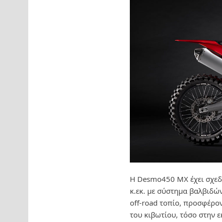
Η Desmo450 MX έχει σχεδ
κ.εκ. με σύστημα βαλβιδώ
off-road τοπίο, προσφέρο
του κιβωτίου, τόσο στην ε