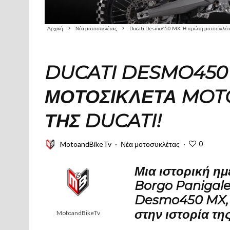
Αρχική
Νέα μοτοσυκλέτας
Ducati Desmo450 MX: Η πρώτη μοτοσικλέτα 
DUCATI DESMO450 
ΜΟΤΟΣΙΚΛΈΤΑ MOT
ΤΗΣ DUCATI!
0
MotoandBikeTv
·
Νέα μοτοσυκλέτας
·
Μια ιστορική ημ
Borgo Panigale:
Desmo450 MX, 
στην ιστορία της
MotoandBikeTv