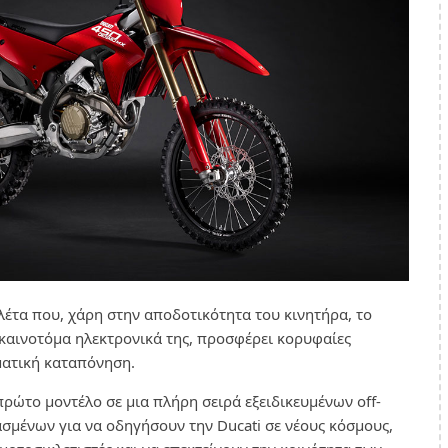
λέτα που, χάρη στην αποδοτικότητα του κινητήρα, το
α καινοτόμα ηλεκτρονικά της, προσφέρει κορυφαίες
ματική καταπόνηση.
ρώτο μοντέλο σε μια πλήρη σειρά εξειδικευμένων off-
ασμένων για να οδηγήσουν την Ducati σε νέους κόσμους,