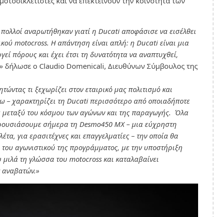
μοτοσικλετιστές και να επεκτείνουν την κοινότητα των
 πολλοί αναρωτήθηκαν γιατί η Ducati αποφάσισε να εισέλθει
κού motocross. Η απάντηση είναι απλή: η Ducati είναι μια
γεί πόρους και έχει έτσι τη δυνατότητα να αναπτυχθεί,
ό»
δήλωσε ο Claudio Domenicali, Διευθύνων Σύμβουλος της
τώντας τι ξεχωρίζει στον εταιρικό μας πολιτισμό και
ω – χαρακτηρίζει τη Ducati περισσότερο από οποιαδήποτε
τα μεταξύ του κόσμου των αγώνων και της παραγωγής. Όλα
ρουσιάσουμε σήμερα τη Desmo450 MX – μια εύχρηστη
τα, για ερασιτέχνες και επαγγελματίες – την οποία θα
του αγωνιστικού της προγράμματος, με την υποστήριξη
 μιλά τη γλώσσα του motocross και καταλαβαίνει
ν αναβατών.»