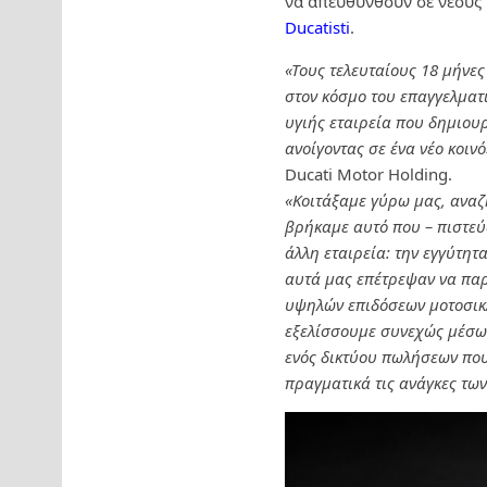
να απευθυνθούν σε νέους 
Ducatisti
.
«Τους τελευταίους 18 μήνες
στον κόσμο του επαγγελματι
υγιής εταιρεία που δημιουρ
ανοίγοντας σε ένα νέο κοιν
Ducati Motor Holding.
«Κοιτάξαμε γύρω μας, αναζη
βρήκαμε αυτό που – πιστεύ
άλλη εταιρεία: την εγγύτη
αυτά μας επέτρεψαν να πα
υψηλών επιδόσεων μοτοσικλέ
εξελίσσουμε συνεχώς μέσω 
ενός δικτύου πωλήσεων που
πραγματικά τις ανάγκες τω