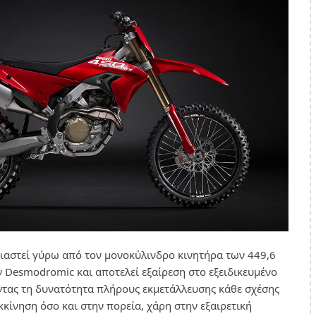
ιαστεί γύρω από τον μονοκύλινδρο κινητήρα των 449,6
ν Desmodromic και αποτελεί εξαίρεση στο εξειδικευμένο
ντας τη δυνατότητα πλήρους εκμετάλλευσης κάθε σχέσης
κκίνηση όσο και στην πορεία, χάρη στην εξαιρετική