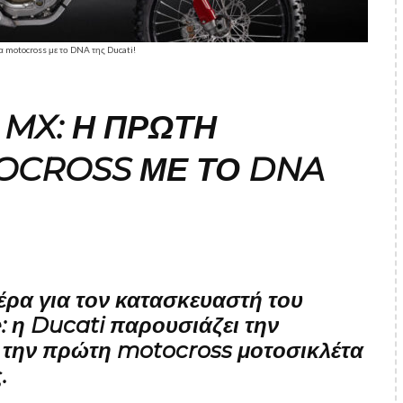
motocross με το DNA της Ducati!
MX: Η ΠΡΏΤΗ
OCROSS ΜΕ ΤΟ DNA
έρα για τον κατασκευαστή του
 η Ducati παρουσιάζει την
την πρώτη motocross μοτοσικλέτα
.