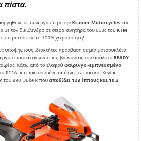
α πίστα.
υργήθηκε σε συνεργασία με την
Kramer Motorcycles
και
ο με τον δικύλινδρο σε σειρά κινητήρα του LC8c του
KTM
ι μια μοτοσυκλέτα 100% χειροποίητη!
υς υποψήφιους ιδιοκτήτες πρόσβαση σε μια μοτοσυκλέτα
α εργοστασιακά αγωνιστικά, βιώνοντας την απόλυτη
READY
ταιρίας. Κάτω από το ελαφρύ
φαίρινγκ -εμπνευσμένο
 RC16- κατασκευασμένο από ίνες carbon και Kevlar
8c του 890 Duke R που
αποδίδει 128 ίππους και 10,3