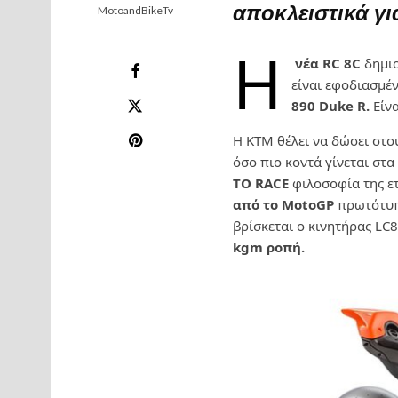
αποκλειστικά γι
MotoandBikeTv
Η
νέα RC 8C
δημιο
είναι εφοδιασμέν
890 Duke R.
Είνα
Η ΚΤΜ θέλει να δώσει στο
όσο πιο κοντά γίνεται στ
TO RACE
φιλοσοφία της ε
από το MotoGP
πρωτότυπο
βρίσκεται ο κινητήρας LC
kgm ροπή.