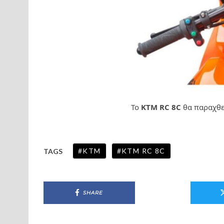
Το
KTM RC 8C
θα παραχθεί
KTM
KTM RC 8C
TAGS
SHARE