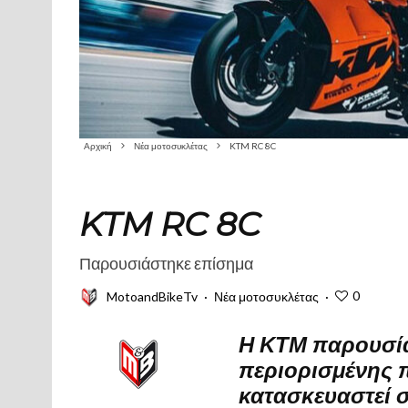
Αρχική
Νέα μοτοσυκλέτας
KTM RC 8C
KTM RC 8C
Παρουσιάστηκε επίσημα
0
MotoandBikeTv
·
Νέα μοτοσυκλέτας
·
Η ΚΤΜ παρουσί
περιορισμένης 
κατασκευαστεί σ