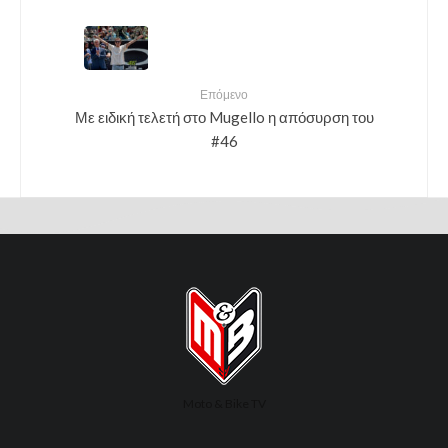
Επόμενο
Με ειδική τελετή στο Mugello η απόσυρση του
#46
Moto & Bike TV