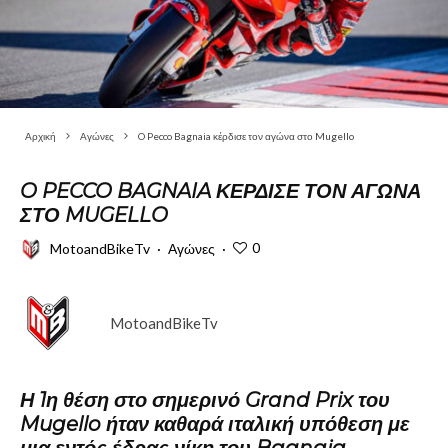
Αρχική
Αγώνες
O Pecco Bagnaia κέρδισε τον αγώνα στο Mugello
O PECCO BAGNAIA ΚΈΡΔΙΣΕ ΤΟΝ ΑΓΏΝΑ
ΣΤΟ MUGELLO
0
MotoandBikeTv
·
Αγώνες
·
MotoandBikeTv
Η 1η θέση στο σημερινό Grand Prix του
Mugello ήταν καθαρά ιταλική υπόθεση με