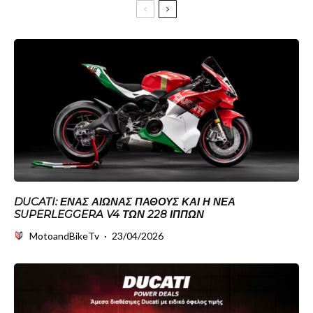
DUCATI: ΈΝΑΣ ΑΙΏΝΑΣ ΠΆΘΟΥΣ ΚΑΙ Η ΝΈΑ
SUPERLEGGERA V4 ΤΩΝ 228 ΊΠΠΩΝ
MotoandBikeTv
·
23/04/2026