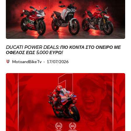
DUCATI POWER DEALS: ΠΙΟ ΚΟΝΤΆ ΣΤΟ ΌΝΕΙΡΟ ΜΕ
ΌΦΕΛΟΣ ΈΩΣ 5.000 ΕΥΡΏ!
MotoandBikeTv
·
17/07/2026