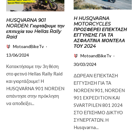
H HUSQVARNA
HUSQVARNA 901
MOTORCYCLES
NORDEN: Γιορτάζουμε την
ΠΡΟΣΦΕΡΕΙ ΕΠΕΚΤΑΣΗ
επιτυχία του Hellas Rally
ΕΓΓΥΗΣΗΣ ΓΙΑ ΤΑ
Raid
ΑΣΦΑΛΤΙΝΑ ΜΟΝΤΕΛΑ
ΤΟΥ 2024
MotoandBikeTv
·
13/06/2024
MotoandBikeTv
·
30/03/2024
Κατακτήσαμε την 3η θέση
στο φετινό Hellas Rally Raid
ΔΩΡΕΑΝ ΕΠΕΚΤΑΣΗ
και γιορτάζουμε! Η
ΕΓΓΥΣΗΣΗ ΓΙΑ ΤΑ
HUSQVARNA 901 NORDEN
NORDEN 901, NORDEN
απάντησε στην πρόκληση
901 EXPEDITION ΚΑΙ
να αποδείξει...
SVARTPILEN 801 2024
ΣΤΟ ΕΠΙΣΗΜΟ ΔΙΚΤΥΟ
ΣΥΝΕΡΓΑΤΩΝ. Η
Husqvarna...