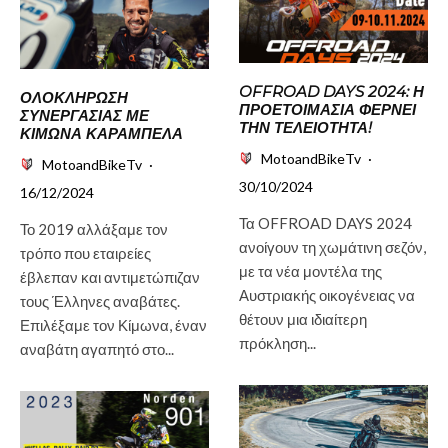
OFFROAD DAYS 2024: Η
ΟΛΟΚΛΗΡΩΣΗ
ΠΡΟΕΤΟΙΜΑΣΙΑ ΦΕΡΝΕΙ
ΣΥΝΕΡΓΑΣΙΑΣ ΜΕ
ΤΗΝ ΤΕΛΕΙΟΤΗΤΑ!
ΚΙΜΩΝΑ ΚΑΡΑΜΠΕΛΑ
MotoandBikeTv
·
MotoandBikeTv
·
30/10/2024
16/12/2024
Τα OFFROAD DAYS 2024
Το 2019 αλλάξαμε τον
ανοίγουν τη χωμάτινη σεζόν,
τρόπο που εταιρείες
με τα νέα μοντέλα της
έβλεπαν και αντιμετώπιζαν
Αυστριακής οικογένειας να
τους Έλληνες αναβάτες.
θέτουν μια ιδιαίτερη
Επιλέξαμε τον Κίμωνα, έναν
πρόκληση...
αναβάτη αγαπητό στο...