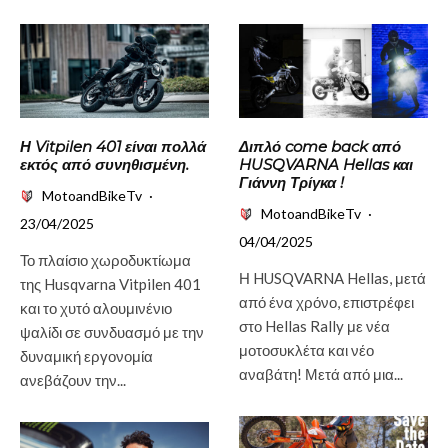
Η Vitpilen 401 είναι πολλά
Διπλό come back από
εκτός από συνηθισμένη.
HUSQVARNA Hellas και
Γιάννη Τρίγκα !
MotoandBikeTv
·
MotoandBikeTv
·
23/04/2025
04/04/2025
Το πλαίσιο χωροδυκτίωμα
Η HUSQVARNA Hellas, μετά
της Husqvarna Vitpilen 401
από ένα χρόνο, επιστρέφει
και το χυτό αλουμινένιο
στο Hellas Rally με νέα
ψαλίδι σε συνδυασμό με την
μοτοσυκλέτα και νέο
δυναμική εργονομία
αναβάτη! Μετά από μια...
ανεβάζουν την...