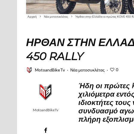
Αρχική
Νέα μοτοσυκλέτας
Ήρθαν στην Ελλάδα οι πρώτες KOVE 450 Ra
ΉΡΘΑΝ ΣΤΗΝ ΕΛΛΆΔ
450 RALLY
0
MotoandBikeTv
·
Νέα μοτοσυκλέτας
·
Ήδη οι πρώτες 
χιλιόμετρα εντό
ιδιοκτήτες του
συνδυασμό αγων
MotoandBikeTv
πλήρη εξοπλισμ