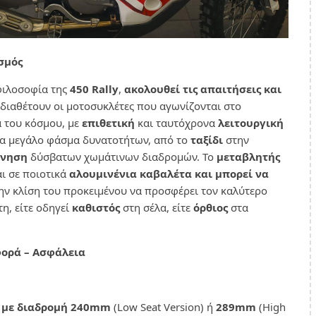
σμός
φιλοσοφία της
450 Rally
,
ακολουθεί τις απαιτήσεις και
διαθέτουν οι μοτοσυκλέτες που αγωνίζονται στο
 του κόσμου, με
επιθετική
και ταυτόχρονα
λειτουργική
να μεγάλο φάσμα δυνατοτήτων, από το
ταξίδι
στην
ύνηση
δύσβατων χωμάτινων διαδρομών. Το
μεταβλητής
ι σε ποιοτικά
αλουμινένια καβαλέτα και μπορεί να
ην κλίση του προκειμένου να προσφέρει τον καλύτερο
η, είτε οδηγεί
καθιστός
στη σέλα, είτε
όρθιος
στα
φορά – Ασφάλεια
 με διαδρομή 240mm
(Low Seat Version) ή
289mm
(Ηigh