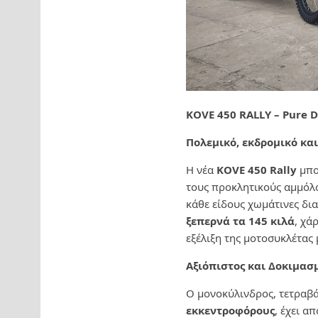
KOVE 450 RALLY – Pure D
Πολεμικό, εκδρομικό και
Η νέα
KOVE 450 Rally
μπο
τους προκλητικούς αμμόλο
κάθε είδους χωμάτινες δι
ξεπερνά τα 145 κιλά
, χά
εξέλιξη της μοτοσυκλέτας 
Αξιόπιστος και Δοκιμασ
Ο μονοκύλινδρος, τετραβά
εκκεντροφόρους
, έχει α