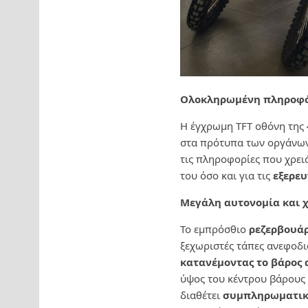
Ολοκληρωμένη πληροφ
Η έγχρωμη TFT οθόνη της 
στα πρότυπα των οργάνων
τις πληροφορίες που χρειά
του όσο και για τις
εξερε
Μεγάλη αυτονομία και 
Το εμπρόσθιο
ρεζερβουάρ
ξεχωριστές τάπες ανεφοδ
κατανέμοντας το βάρος 
ύψος του κέντρου βάρους 
διαθέτει
συμπληρωματικ