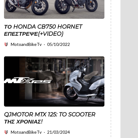
ΤΟ HONDA CB750 HORNET
ΕΠΈΣΤΡΕΨΕ(+VIDEO)
MotoandBikeTv
·
05/10/2022
QJMOTOR MTX 125: TO SCOOTER
ΤΗΣ ΧΡΟΝΙΑΣ!
MotoandBikeTv
·
21/03/2024