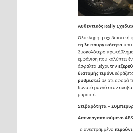
Αυθεντικός Rally Σχεδια
Ολόκληρη η σχεδιαστική 
τη λειτουργικότητα
που 
δυσκολότερο πρωτάθλημα
εμφάνιση που καλύπτει έ
άσφαλτο μέχρι την
εξερε
διατομής τιμόνι
εδράζετα
ρυθμιστεί
σε ότι αφορά τ
δυνατό μοχλό στον αναβάτ
μαρσπιέ.
Στιβαρότητα – Συμπερι
Απενεργοποιούμενο ABS
Το ανεστραμμένο
πιρούνι