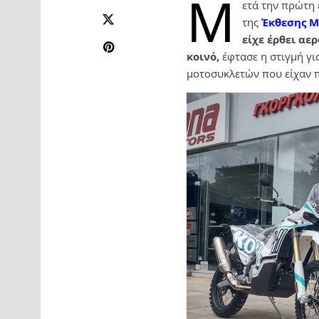
Μ
ετά την πρώτη
της
Έκθεσης Μ
είχε έρθει αε
κοινό,
έφτασε η στιγμή γι
μοτοσυκλετών που είχαν π