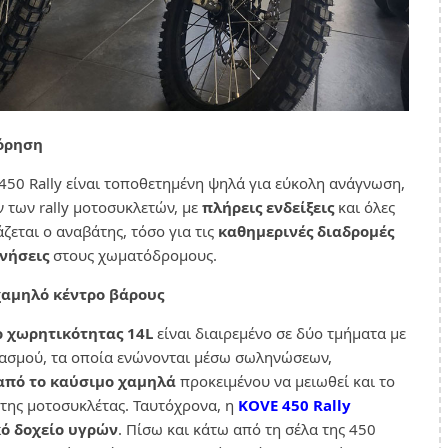
όρηση
450 Rally είναι τοποθετημένη ψηλά για εύκολη ανάγνωση,
 των rally μοτοσυκλετών, με
πλήρεις ενδείξεις
και όλες
ζεται ο αναβάτης, τόσο για τις
καθημερινές διαδρομές
υνήσεις
στους χωματόδρομους.
χαμηλό κέντρο βάρους
 χωρητικότητας 14L
είναι διαιρεμένο σε δύο τμήματα με
ιασμού, τα οποία ενώνονται μέσω σωληνώσεων,
από το καύσιμο χαμηλά
προκειμένου να μειωθεί και το
της μοτοσυκλέτας. Ταυτόχρονα, η
KOVE 450 Rally
ό δοχείο υγρών
. Πίσω και κάτω από τη σέλα της 450