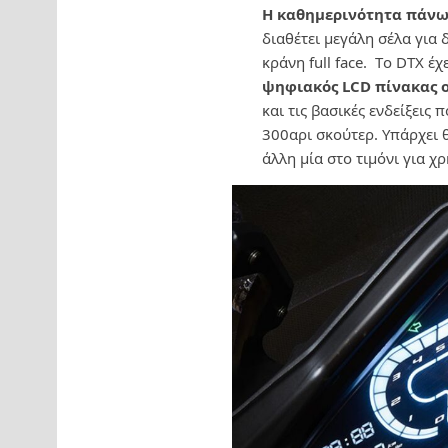
Η καθημερινότητα πάνω
διαθέτει μεγάλη σέλα για 
κράνη full face. Τo DTX έ
ψηφιακός LCD πίνακας 
και τις βασικές ενδείξεις 
300αρι σκούτερ. Υπάρχει 
άλλη μία στο τιμόνι για χ