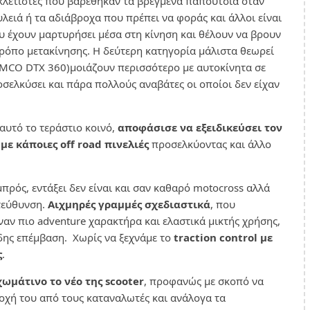
υκλετιστές που βαρέθηκαν τα βρεγμένα παπούτσια όταν
λειά ή τα αδιάβροχα που πρέπει να φοράς και άλλοι είναι
υ έχουν μαρτυρήσει μέσα στη κίνηση και θέλουν να βρουν
τρόπο μετακίνησης. Η δεύτερη κατηγορία μάλιστα θεωρεί
KYMCO DTX 360)μοιάζουν περισσότερο με αυτοκίνητα σε
οσελκύσει και πάρα πολλούς αναβάτες οι οποίοι δεν είχαν
 αυτό το τεράστιο κοινό,
αποφάσισε να εξειδικεύσει τον
 με κάποιες off road πινελιές
προσελκύοντας και άλλο
πρός, εντάξει δεν είναι και σαν καθαρό motocross αλλά
ατεύθυνση.
Αιχμηρές γραμμές σχεδιαστικά
, που
ν πιο adventure χαρακτήρα και ελαστικά μικτής χρήσης,
ώδης επέμβαση. Χωρίς να ξεχνάμε το
traction control με
ς
.
ωμάτινο το νέο της scooter
, προφανώς με σκοπό να
οχή του από τους καταναλωτές και ανάλογα τα