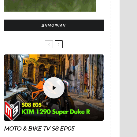
ΔΗΜΟΦΙΛΉ
MOTO & BIKE TV S8 EP05