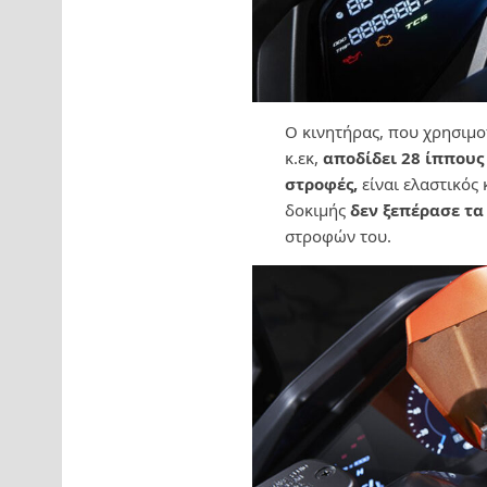
Ο κινητήρας, που χρησιμοπο
κ.εκ,
αποδίδει 28 ίππους 
στροφές,
είναι ελαστικός 
δοκιμής
δεν ξεπέρασε τα
στροφών του.