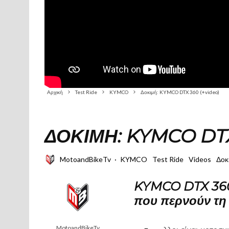
Αρχική
Test Ride
KYMCO
Δοκιμή: KYMCO DTX 360 (+video)
ΔΟΚΙΜΉ: KYMCO DTX
MotoandBikeTv
·
KYMCO
Test Ride
Videos
Δοκ
KYMCO DTX 360:
που περνούν τη 
MotoandBikeTv