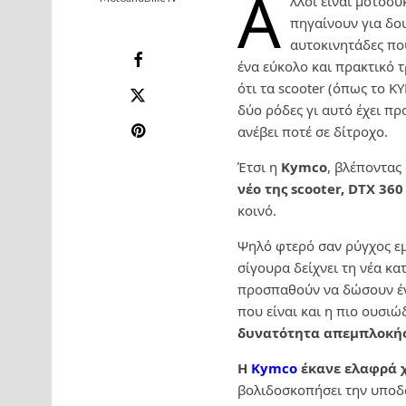
Ά
λλοι είναι μοτοσ
πηγαίνουν για δου
αυτοκινητάδες πο
ένα εύκολο και πρακτικό 
ότι τα scooter (όπως το 
δύο ρόδες γι αυτό έχει πρ
ανέβει ποτέ σε δίτροχο.
Έτσι η
Kymco
, βλέποντας
νέο της scooter, DTX 360
κοινό.
Ψηλό φτερό σαν ρύγχος εμ
σίγουρα δείχνει τη νέα κ
προσπαθούν να δώσουν ένα
που είναι και η πιο ουσι
δυνατότητα απεμπλοκή
Η
Kymco
έκανε ελαφρά χ
βολιδοσκοπήσει την υποδ