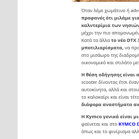
Όταν λέμε χωμάτινο ή adv
προφανές ότι μιλάμε για
καλντερίμια των νησιώ
μέχρι την πιο απομονωμέν
Κατά τα άλλα
το νέο DTX 
μποτιλιαρίσματα,
να προ
στο μισάωρο της διαδρομής
οικονομικό και στιλάτο με
Η θέση οδήγησης είναι 
scooter δίνοντας έτσι έν
αυτοκίνητα, αλλά και στ
το καλοκαίρι και είναι τέ
διάφορα αναστήματα α
Η Kymco γενικά είναι μ
φαίνεται και στο
KYMCO D
όπως και το φινίρισμα αλ