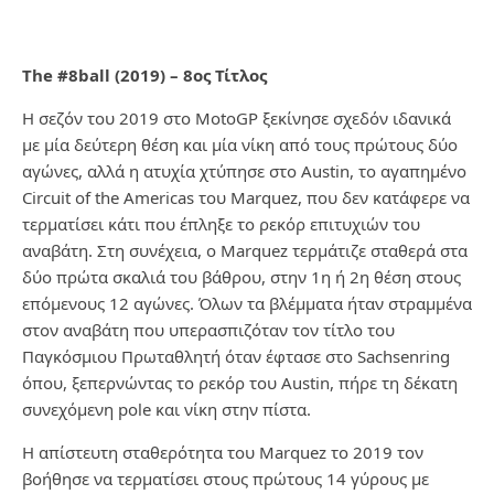
The #8ball (2019) – 8
ος
Τίτλος
Η σεζόν του 2019 στο MotoGP ξεκίνησε σχεδόν ιδανικά
με μία δεύτερη θέση και μία νίκη από τους πρώτους δύο
αγώνες, αλλά η ατυχία χτύπησε στο Austin, το αγαπημένο
Circuit of the Americas του Marquez, που δεν κατάφερε να
τερματίσει κάτι που έπληξε το ρεκόρ επιτυχιών του
αναβάτη. Στη συνέχεια, ο Marquez τερμάτιζε σταθερά στα
δύο πρώτα σκαλιά του βάθρου, στην 1η ή 2η θέση στους
επόμενους 12 αγώνες. Όλων τα βλέμματα ήταν στραμμένα
στον αναβάτη που υπερασπιζόταν τον τίτλο του
Παγκόσμιου Πρωταθλητή όταν έφτασε στο Sachsenring
όπου, ξεπερνώντας το ρεκόρ του Austin, πήρε τη δέκατη
συνεχόμενη pole και νίκη στην πίστα.
Η απίστευτη σταθερότητα του Marquez το 2019 τον
βοήθησε να τερματίσει στους πρώτους 14 γύρους με