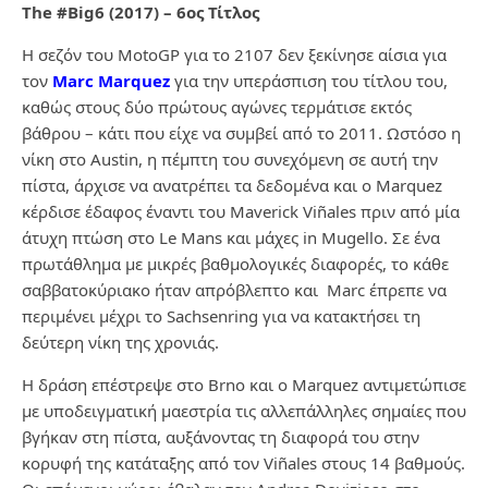
The #Big6 (2017) – 6
ος
Τίτλος
Η σεζόν του MotoGP για το 2107 δεν ξεκίνησε αίσια για
τον
Marc Marquez
για την υπεράσπιση του τίτλου του,
καθώς στους δύο πρώτους αγώνες τερμάτισε εκτός
βάθρου – κάτι που είχε να συμβεί από το 2011. Ωστόσο η
νίκη στο Austin, η πέμπτη του συνεχόμενη σε αυτή την
πίστα, άρχισε να ανατρέπει τα δεδομένα και ο Marquez
κέρδισε έδαφος έναντι του Maverick Viñales πριν από μία
άτυχη πτώση στο Le Mans και μάχες in Mugello. Σε ένα
πρωτάθλημα με μικρές βαθμολογικές διαφορές, το κάθε
σαββατοκύριακο ήταν απρόβλεπτο και Marc έπρεπε να
περιμένει μέχρι το Sachsenring για να κατακτήσει τη
δεύτερη νίκη της χρονιάς.
Η δράση επέστρεψε στο Brno και ο Marquez αντιμετώπισε
με υποδειγματική μαεστρία τις αλλεπάλληλες σημαίες που
βγήκαν στη πίστα, αυξάνοντας τη διαφορά του στην
κορυφή της κατάταξης από τον Viñales στους 14 βαθμούς.