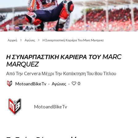
Αρχική
Αγώνες
Η Συναρπαστική Καριέρα Του Marc Marquez
Η ΣΥΝΑΡΠΑΣΤΙΚΉ ΚΑΡΙΈΡΑ ΤΟΥ MARC
MARQUEZ
Από Την Cervera Μέχρι Την Κατάκτηση Του 8ου Τίτλου
0
MotoandBikeTv
·
Αγώνες
·
MotoandBikeTv