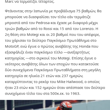
Marc να τερματίζει τέταρτος.
Φτάνοντας στην Ιαπωνία με προβάδισμα 75 βαθμών, θα
μπορούσε να διασφαλίσει τον τίτλο εάν τερμάτιζε
μπροστά από τον Pedrosa και έχασε με διαφορά μέχρι
τριών βαθμών από το Rossi και 15 από τον Lorenzo. Η
2η θέση στο Motegi και οι 20 βαθμοί που του απέφερε,
του χάρισαν το δεύτερο Παγκόσμιο Πρωτάθλημα στο
MotoGP, ενώ έγινε ο πρώτος αναβάτης της Honda που
εξασφάλιζε έναν παγκόσμιο τίτλο —ανεξαρτήτως
κατηγορίας —στο σιρκουί του Motegi. Επίσης έγινε ο
νεότερος αναβάτης όλων των εποχών που κατακτούσε
δύο συνεχόμενα Παγκόσμια Πρωταθλήματα στη μεγάλη
κατηγορία σε ηλικία 21 ετών και 237 ημερών,
καταρρίπτοντας το ρεκόρ του Mike Hailwood, ο οποίος
ήταν 23 ετών και 152 ημερών όταν απέσπασε τον δεύτερο
συνεχόμενο τίτλο του στα 500κ.εκ. το 1963.