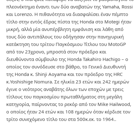
πλεονέκτημα έναντι των δύο αναβατών της Yamaha, Rossi
και Lorenzo. Η πιθανότητα να διασφαλίσει έναν πέμπτο
τίτλο στην εντός έδρας πίστα της Honda στο Motegi ήταν
μικρή, αλλά μία ανυπέρβλητη εμφάνιση και λάθη από
τους δύο αντιπάλους του οδήγησαν στην πανηγυρική
κατάκτηση του τρίτου Παγκόσμιου Τίτλου του MotoGP
από τον 23χρονο, μπροστά στον πρόεδρο και
διευθύνοντα σύμβουλο της Honda Takahiro Hachigo – ο
οποίος τον συνόδευσε στο βάθρο, το Γενικό Διευθυντή
της Honda κ. Shinji Aoyama και τον πρόεδρο της HRC
κ.Yoshishige Nomura. Σε ηλικία 23 ετών και 242 ημερών
έγινε ο νεότερος αναβάτης όλων των εποχών με τρεις
τίτλους του παγκοσμίου πρωταθλήματος στη μεγάλη
κατηγορία, παίρνοντας το ρεκόρ από τον Mike Hailwood,
ο οποίος ήταν 24 ετών και 108 ημερών όταν κέρδισε τον
τρίτο συνεχόμενο τίτλο του στα 500κ.εκ. το 1964..