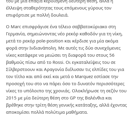
του με μία επάξια κερδισμένη δεύτερη θέση, αλλά η
έλλειψη σταθερότητας τους επόμενους γύρους τον
επιφόρτισε με πολλή δουλειά.
Ο Marc επισφράγισε ένα τέλειο σαββατοκύριακο στη
Γερμανία, σημειώνοντας νέο ρεκόρ καθοδόν για τη νίκη,
μετά το ρεκόρ pole-position και κέρδισε για μία ακόμα
φορά στην Ινδιανάπολη. Με αυτές τις δύο συνεχόμενες
νίκες κατάφερε να μειώσει τη διαφορά του στους 56
βαθμούς πίσω από το Rossi. Οι εγκαταλείψεις του σε
Σίλβερστοουν και Αραγονία διέλυσαν τις ελπίδες του για
τον τίτλο και από εκεί και μετά ο Marquez εστίασε την
προσοχή του στο να πάρει όσο το δυνατόν περισσότερες
νίκες το υπόλοιπο της χρονιάς. Ολοκλήρωσε τη σεζόν του
2015 με μία δεύτερη θέση στο GP της Βαλένθια και
βρέθηκε στην τρίτη θέση γενικής κατάταξης, αλλά έχοντας
αποκομίσει πολλά πολύτιμα μαθήματα.