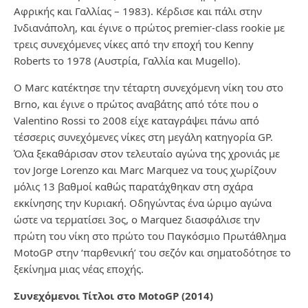
Αφρικής και Γαλλίας – 1983). Κέρδισε και πάλι στην
Ινδιανάπολη, και έγινε ο πρώτος premier-class rookie με
τρεις συνεχόμενες νίκες από την εποχή του Kenny
Roberts το 1978 (Αυστρία, Γαλλία και Mugello).
O Marc κατέκτησε την τέταρτη συνεχόμενη νίκη του στο
Brno, και έγινε ο πρώτος αναβάτης από τότε που ο
Valentino Rossi το 2008 είχε καταγράψει πάνω από
τέσσερις συνεχόμενες νίκες στη μεγάλη κατηγορία GP.
Όλα ξεκαθάρισαν στον τελευταίο αγώνα της χρονιάς με
τον Jorge Lorenzo και Marc Marquez να τους χωρίζουν
μόλις 13 βαθμοί καθώς παρατάχθηκαν στη σχάρα
εκκίνησης την Κυριακή. Οδηγώντας ένα ώριμο αγώνα
ώστε να τερματίσει 3ος, ο Marquez διασφάλισε την
πρώτη του νίκη στο πρώτο του Παγκόσμιο Πρωτάθλημα
MotoGP στην ‘παρθενική’ του σεζόν και σηματοδότησε το
ξεκίνημα μιας νέας εποχής.
Συνεχόμενοι Τίτλοι στο MotoGP (2014)