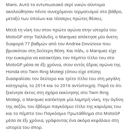
Mans. Αυτό το εντυπωσιακό σερί νικών σύντομα
ακολούθησαν πέντε συνεχόμενοι τερματισμοί στο βάθρο,
μεταξύ των οποίων και τέσσερις πρώτες θέσεις.
Μετά τη νίκη του στον πρώτο αγώνα στην ιστορία του
MotoGP στην Ταϊλάνδη, ο Marquez απέκτησε μία άνετη
διαφορά 77 βαθμών από τον Andrea Dovizioso που
βρισκόταν στη δεύτερη θέση. Και πάλι, ο Marquez είχε
την ευκαιρία να κατακτήσει τον πέμπτο τίτλο του στο
MotoGP μέσα σε έξι χρόνια, στον εντός έδρας αγώνα της
Honda στο Twin Ring Motegi (όπου είχε επίσης
διασφαλίσει τον δεύτερο και τρίτο τίτλο του στη μεγάλη
κατηγορία, το 2014 και το 2016 αντίστοιχα). Παρά το ότι
ξεκίνησε έκτος στη σχάρα εκκίνησης στο Twin Ring
Motegi, ο Marquez κατέκτησε μία λαμπρή νίκη, την όγδοη
της σεζόν, τον έβδομο παγκόσμιο τίτλο της καριέρας του
και το πέμπτο του Παγκόσμιο Πρωτάθλημα στο MotoGP
μέσα σε έξι χρόνια, γράφοντας ένα ακόμα κεφάλαιο στη
ιστορία του σπορ.