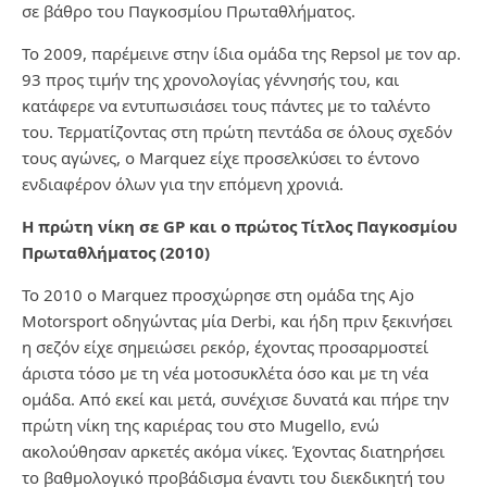
σε βάθρο του Παγκοσμίου Πρωταθλήματος.
Το 2009, παρέμεινε στην ίδια ομάδα της Repsol με τον αρ.
93 προς τιμήν της χρονολογίας γέννησής του, και
κατάφερε να εντυπωσιάσει τους πάντες με το ταλέντο
του. Τερματίζοντας στη πρώτη πεντάδα σε όλους σχεδόν
τους αγώνες, ο Marquez είχε προσελκύσει το έντονο
ενδιαφέρον όλων για την επόμενη χρονιά.
Η πρώτη νίκη σε GP και ο πρώτος Τίτλος Παγκοσμίου
Πρωταθλήματος (2010)
Το 2010 ο Marquez προσχώρησε στη ομάδα της Ajo
Motorsport οδηγώντας μία Derbi, και ήδη πριν ξεκινήσει
η σεζόν είχε σημειώσει ρεκόρ, έχοντας προσαρμοστεί
άριστα τόσο με τη νέα μοτοσυκλέτα όσο και με τη νέα
ομάδα. Από εκεί και μετά, συνέχισε δυνατά και πήρε την
πρώτη νίκη της καριέρας του στο Mugello, ενώ
ακολούθησαν αρκετές ακόμα νίκες. Έχοντας διατηρήσει
το βαθμολογικό προβάδισμα έναντι του διεκδικητή του