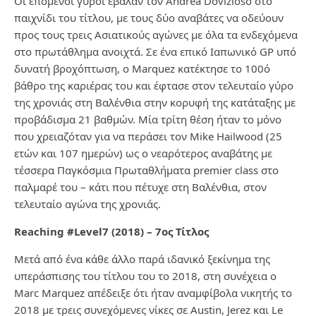
Οι επόμενοι γύροι έβαλαν τον Andrea Dovizioso στο
παιχνίδι του τίτλου, με τους δύο αναβάτες να οδεύουν
προς τους τρεις Ασιατικούς αγώνες με όλα τα ενδεχόμενα
στο πρωτάθλημα ανοιχτά. Σε ένα επικό Ιαπωνικό GP υπό
δυνατή βροχόπτωση, ο Marquez κατέκτησε το 100ό
βάθρο της καριέρας του και έφτασε στον τελευταίο γύρο
της χρονιάς στη Βαλένθια στην κορυφή της κατάταξης με
προβάδισμα 21 βαθμών. Μία τρίτη θέση ήταν το μόνο
που χρειαζόταν για να περάσει τον Mike Hailwood (25
ετών και 107 ημερών) ως ο νεαρότερος αναβάτης με
τέσσερα Παγκόσμια Πρωταθλήματα premier class στο
παλμαρέ του – κάτι που πέτυχε στη Βαλένθια, στον
τελευταίο αγώνα της χρονιάς.
Reaching #Level7 (2018) – 7
ος
Τίτλος
Μετά από ένα κάθε άλλο παρά ιδανικό ξεκίνημα της
υπεράσπισης του τίτλου του το 2018, στη συνέχεια ο
Marc Marquez απέδειξε ότι ήταν αναμφίβολα νικητής το
2018 με τρεις συνεχόμενες νίκες σε Austin, Jerez και Le