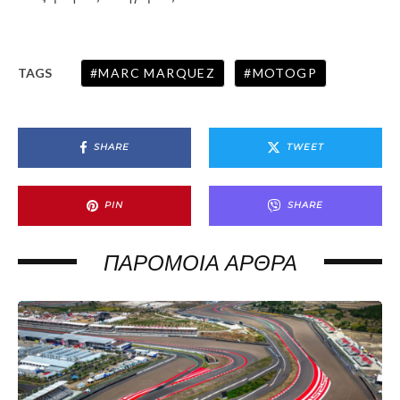
MARC MARQUEZ
MOTOGP
TAGS
SHARE
TWEET
PIN
SHARE
ΠΑΡΌΜΟΙΑ ΆΡΘΡΑ