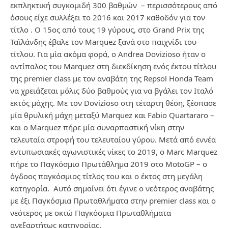
εκπληκτική συγκομιδή 300 βαθμών – περισσότερους από
όσους είχε συλλέξει το 2016 και 2017 καθοδόν για τον
τίτλο . Ο 15ος από τους 19 γύρους, στο Grand Prix της
Ταϊλάνδης έβαλε τον Marquez ξανά στο παιχνίδι του
τίτλου. Για μία ακόμα φορά, ο Andrea Dovizioso ήταν ο
αντίπαλος του Marquez στη διεκδίκηση ενός έκτου τίτλου
της premier class με τον αναβάτη της Repsol Honda Team
να χρειάζεται μόλις δύο βαθμούς για να βγάλει τον Ιταλό
εκτός μάχης. Με τον Dovizioso στη τέταρτη θέση, ξέσπασε
μία θρυλική μάχη μεταξύ Marquez και Fabio Quartararo –
και ο Marquez πήρε μία συναρπαστική νίκη στην
τελευταία στροφή του τελευταίου γύρου. Μετά από εννέα
εντυπωσιακές αγωνιστικές νίκες το 2019, ο Marc Marquez
πήρε το Παγκόσμιο Πρωτάθλημα 2019 στο MotoGP – ο
όγδοος παγκόσμιος τίτλος του και ο έκτος στη μεγάλη
κατηγορία. Αυτό σημαίνει ότι έγινε ο νεότερος αναβάτης
με έξι Παγκόσμια Πρωταθλήματα στην premier class και ο
νεότερος με οκτώ Παγκόσμια Πρωταθλήματα
ανεξαρτήτως κατηγορίας.