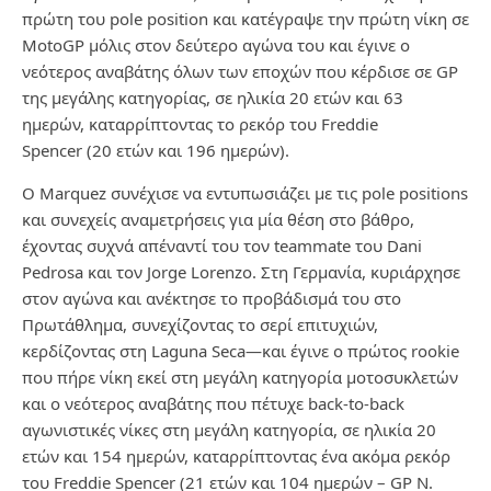
πρώτη του pole position και κατέγραψε την πρώτη νίκη σε
MotoGP μόλις στον δεύτερο αγώνα του και έγινε ο
νεότερος αναβάτης όλων των εποχών που κέρδισε σε GP
της μεγάλης κατηγορίας, σε ηλικία 20 ετών και 63
ημερών, καταρρίπτοντας το ρεκόρ του Freddie
Spencer (20 ετών και 196 ημερών).
Ο Marquez συνέχισε να εντυπωσιάζει με τις pole positions
και συνεχείς αναμετρήσεις για μία θέση στο βάθρο,
έχοντας συχνά απέναντί του τον teammate του Dani
Pedrosa και τον Jorge Lorenzo. Στη Γερμανία, κυριάρχησε
στον αγώνα και ανέκτησε το προβάδισμά του στο
Πρωτάθλημα, συνεχίζοντας το σερί επιτυχιών,
κερδίζοντας στη Laguna Seca—και έγινε ο πρώτος rookie
που πήρε νίκη εκεί στη μεγάλη κατηγορία μοτοσυκλετών
και ο νεότερος αναβάτης που πέτυχε back-to-back
αγωνιστικές νίκες στη μεγάλη κατηγορία, σε ηλικία 20
ετών και 154 ημερών, καταρρίπτοντας ένα ακόμα ρεκόρ
του Freddie Spencer (21 ετών και 104 ημερών – GP Ν.