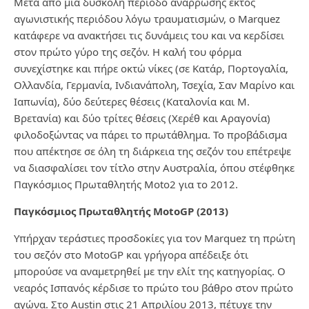
Μετά από μία δύσκολη περίοδο ανάρρωσης εκτός
αγωνιστικής περιόδου λόγω τραυματισμών, ο Marquez
κατάφερε να ανακτήσει τις δυνάμεις του και να κερδίσει
στον πρώτο γύρο της σεζόν. Η καλή του φόρμα
συνεχίστηκε και πήρε οκτώ νίκες (σε Κατάρ, Πορτογαλία,
Ολλανδία, Γερμανία, Ινδιανάπολη, Τσεχία, Σαν Μαρίνο και
Ιαπωνία), δύο δεύτερες θέσεις (Καταλονία και Μ.
Βρετανία) και δύο τρίτες θέσεις (Χερέθ και Αραγονία)
φιλοδοξώντας να πάρει το πρωτάθλημα. Το προβάδισμα
που απέκτησε σε όλη τη διάρκεια της σεζόν του επέτρεψε
να διασφαλίσει τον τίτλο στην Αυστραλία, όπου στέφθηκε
Παγκόσμιος Πρωταθλητής Moto2 για το 2012.
Παγκόσμιος Πρωταθλητής MotoGP (2013)
Υπήρχαν τεράστιες προσδοκίες για τον Marquez τη πρώτη
του σεζόν στο MotoGP και γρήγορα απέδειξε ότι
μπορούσε να αναμετρηθεί με την ελίτ της κατηγορίας. Ο
νεαρός Ισπανός κέρδισε το πρώτο του βάθρο στον πρώτο
αγώνα. Στο Austin στις 21 Απριλίου 2013, πέτυχε την