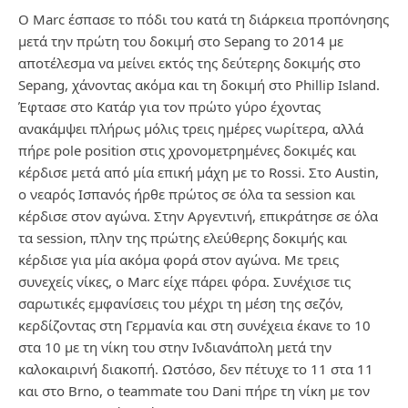
Ο Marc έσπασε το πόδι του κατά τη διάρκεια προπόνησης
μετά την πρώτη του δοκιμή στο Sepang το 2014 με
αποτέλεσμα να μείνει εκτός της δεύτερης δοκιμής στο
Sepang, χάνοντας ακόμα και τη δοκιμή στο Phillip Island.
Έφτασε στο Κατάρ για τον πρώτο γύρο έχοντας
ανακάμψει πλήρως μόλις τρεις ημέρες νωρίτερα, αλλά
πήρε pole position στις χρονομετρημένες δοκιμές και
κέρδισε μετά από μία επική μάχη με το Rossi. Στο Austin,
ο νεαρός Ισπανός ήρθε πρώτος σε όλα τα session και
κέρδισε στον αγώνα. Στην Αργεντινή, επικράτησε σε όλα
τα session, πλην της πρώτης ελεύθερης δοκιμής και
κέρδισε για μία ακόμα φορά στον αγώνα. Με τρεις
συνεχείς νίκες, ο Marc είχε πάρει φόρα. Συνέχισε τις
σαρωτικές εμφανίσεις του μέχρι τη μέση της σεζόν,
κερδίζοντας στη Γερμανία και στη συνέχεια έκανε το 10
στα 10 με τη νίκη του στην Ινδιανάπολη μετά την
καλοκαιρινή διακοπή. Ωστόσο, δεν πέτυχε το 11 στα 11
και στο Brno, ο teammate του Dani πήρε τη νίκη με τον