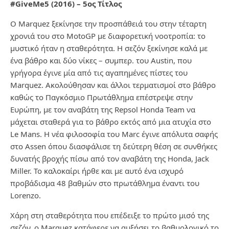
#GiveMe5 (2016) – 5
ος
Τίτλος
Ο Marquez ξεκίνησε την προσπάθειά του στην τέταρτη
χρονιά του στο MotoGP με διαφορετική νοοτροπία: το
μυστικό ήταν η σταθερότητα. Η σεζόν ξεκίνησε καλά με
ένα βάθρο και δύο νίκες – συμπερ. του Austin, που
γρήγορα έγινε μία από τις αγαπημένες πίστες του
Marquez. Ακολούθησαν και άλλοι τερματισμοί στο βάθρο
καθώς το Παγκόσμιο Πρωτάθλημα επέστρεψε στην
Ευρώπη, με τον αναβάτη της Repsol Honda Team να
μάχεται σταθερά για το βάθρο εκτός από μια ατυχία στο
Le Mans. Η νέα φιλοσοφία του Marc έγινε απόλυτα σαφής
στο Assen όπου διασφάλισε τη δεύτερη θέση σε συνθήκες
δυνατής βροχής πίσω από τον αναβάτη της Honda, Jack
Miller. Το καλοκαίρι ήρθε και με αυτό ένα ισχυρό
προβάδισμα 48 βαθμών στο πρωτάθλημα έναντι του
Lorenzo.
Χάρη στη σταθερότητα που επέδειξε το πρώτο μισό της
σεζόν, ο Marquez κατάφερε να αυξήσει το βαθμολογικό το