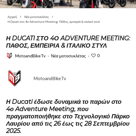
Αρχική
Νέα μοτοσυκλέτας
Η Ducati στο 4ο Adventure Meeting: Πάθος, εμπειρία & ιταλικό στυλ
Η DUCATI ΣΤΟ 4Ο ADVENTURE MEETING:
ΠΆΘΟΣ, ΕΜΠΕΙΡΊΑ & ΙΤΑΛΙΚΌ ΣΤΥΛ
0
MotoandBikeTv
·
Νέα μοτοσυκλέτας
·
MotoandBikeTv
Η Ducati έδωσε δυναμικά το παρών στο
4ο Adventure Meeting, που
πραγματοποιήθηκε στο Τεχνολογικό Πάρκο
Λαυρίου από τις 26 έως τις 28 Σεπτεμβρίου
2025.