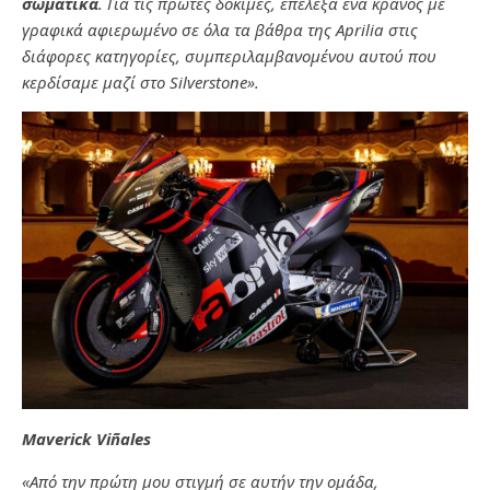
σωματικά
. Για τις πρώτες δοκιμές, επέλεξα ένα κράνος με
γραφικά αφιερωμένο σε όλα τα βάθρα της Aprilia στις
διάφορες κατηγορίες, συμπεριλαμβανομένου αυτού που
κερδίσαμε μαζί στο Silverstone».
Maverick Viñales
«Από την πρώτη μου στιγμή σε αυτήν την ομάδα,