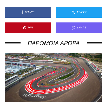
SHARE
TWEET
PIN
SHARE
ΠΑΡΌΜΟΙΑ ΆΡΘΡΑ