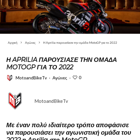
Αρχική
Αγώνες
Η Aprilia παρουσίασε την ομάδα MotoGP για το 2022
Η APRILIA ΠΑΡΟΥΣΊΑΣΕ ΤΗΝ ΟΜΆΔΑ
MOTOGP ΓΙΑ ΤΟ 2022
0
MotoandBikeTv
·
Αγώνες
·
MotoandBikeTv
Με έναν πολύ ιδιαίτερο τρόπο αποφάσισε
να παρουσιάσει την αγωνιστική ομάδα του