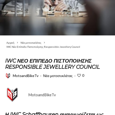
Αρχική
Νέα μοτοσυκλέτας
IWC Νέο Επίπεδο Πιστοποίησης Responsible Jewellery Council
IWC ΝΈΟ ΕΠΊΠΕΔΟ ΠΙΣΤΟΠΟΊΗΣΗΣ
RESPONSIBLE JEWELLERY COUNCIL
0
MotoandBikeTv
·
Νέα μοτοσυκλέτας
·
MotoandBikeTv
Η IWC Schaffhausen αναγνωρίζεται ως