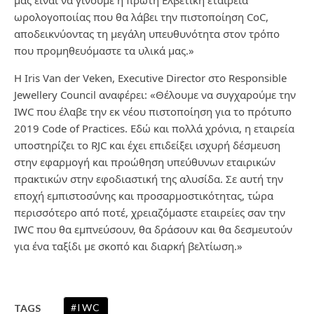
μας είναι να γίνουμε η πρώτη Ελβετική εταιρεία
ωρολογοποιίας που θα λάβει την πιστοποίηση CoC,
αποδεικνύοντας τη μεγάλη υπευθυνότητα στον τρόπο
που προμηθευόμαστε τα υλικά μας.»
H Iris Van der Veken, Executive Director στο Responsible
Jewellery Council αναφέρει: «Θέλουμε να συγχαρούμε την
IWC που έλαβε την εκ νέου πιστοποίηση για το πρότυπο
2019 Code of Practices. Εδώ και πολλά χρόνια, η εταιρεία
υποστηρίζει το RJC και έχει επιδείξει ισχυρή δέσμευση
στην εφαρμογή και προώθηση υπεύθυνων εταιρικών
πρακτικών στην εφοδιαστική της αλυσίδα. Σε αυτή την
εποχή εμπιστοσύνης και προσαρμοστικότητας, τώρα
περισσότερο από ποτέ, χρειαζόμαστε εταιρείες σαν την
IWC που θα εμπνεύσουν, θα δράσουν και θα δεσμευτούν
για ένα ταξίδι με σκοπό και διαρκή βελτίωση.»
IWC
TAGS