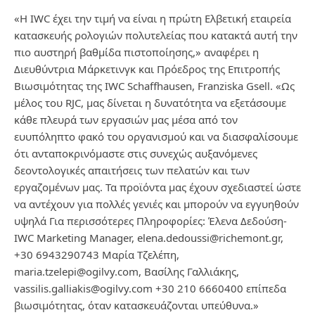
«Η IWC έχει την τιμή να είναι η πρώτη Ελβετική εταιρεία
κατασκευής ρολογιών πολυτελείας που κατακτά αυτή την
πιο αυστηρή βαθμίδα πιστοποίησης,» αναφέρει η
Διευθύντρια Μάρκετινγκ και Πρόεδρος της Επιτροπής
Βιωσιμότητας της IWC Schaffhausen, Franziska Gsell. «Ως
μέλος του RJC, μας δίνεται η δυνατότητα να εξετάσουμε
κάθε πλευρά των εργασιών μας μέσα από τον
ευυπόληπτο φακό του οργανισμού και να διασφαλίσουμε
ότι ανταποκρινόμαστε στις συνεχώς αυξανόμενες
δεοντολογικές απαιτήσεις των πελατών και των
εργαζομένων μας. Τα προϊόντα μας έχουν σχεδιαστεί ώστε
να αντέχουν για πολλές γενιές και μπορούν να εγγυηθούν
υψηλά Για περισσότερες Πληροφορίες: Έλενα Δεδούση-
IWC Marketing Manager, elena.dedoussi@richemont.gr,
+30 6943290743 Μαρία Τζελέπη,
maria.tzelepi@ogilvy.com, Βασίλης Γαλλιάκης,
vassilis.galliakis@ogilvy.com +30 210 6660400 επίπεδα
βιωσιμότητας, όταν κατασκευάζονται υπεύθυνα.»