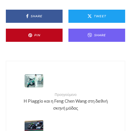
SHARE
TWEET
PIN
SHARE
Προηγούμενο
Η Piaggio και η Feng Chen Wang στη διεθνή
σκηνή μόδας