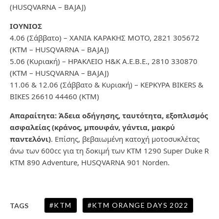
(HUSQVARNA – BAJAJ)
ΙΟΥΝΙΟΣ
4.06 (Σάββατο) – ΧΑΝΙΑ ΚΑΡΑΚΗΣ ΜΟΤΟ, 2821 305672
(KTM – HUSQVARNA – BAJAJ)
5.06 (Κυριακή) – ΗΡΑΚΛΕΙΟ Η&Κ Α.Ε.Β.Ε., 2810 330870
(KTM – HUSQVARNA – BAJAJ)
11.06 & 12.06 (Σάββατο & Κυριακή) – ΚΕΡΚΥΡΑ BIKERS &
BIKES 26610 44460 (KTM)
Απαραίτητα: Άδεια οδήγησης, ταυτότητα, εξοπλισμός
ασφαλείας (κράνος, μπουφάν, γάντια, μακρύ
παντελόνι)
. Επίσης, βεβαιωμένη κατοχή μοτοσυκλέτας
άνω των 600cc για τη δοκιμή των KTM 1290 Super Duke R
KTM 890 Adventure, HUSQVARNA 901 Norden.
KTM
KTM ORANGE DAYS 2022
TAGS