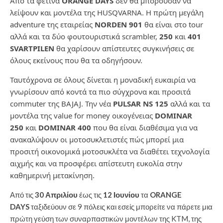
Από τα φετινά
ORANGE DAYS
δεν θα μπορούσαν να
λείψουν και μοντέλα της HUSQVARNA. Η πρώτη μεγάλη
adventure της εταιρείας
NORDEN 901
θα είναι στο tour
αλλά και τα δύο φουτουριστικά scrambler,
250
και
401
SVARTPILEN
θα χαρίσουν απίστευτες συγκινήσεις σε
όλους εκείνους που θα τα οδηγήσουν.
Ταυτόχρονα σε όλους δίνεται η μοναδική ευκαιρία να
γνωρίσουν από κοντά τα πιο σύγχρονα και προσιτά
commuter της BAJAJ. Την νέα
PULSAR NS 125
αλλά και τα
μοντέλα της value for money οικογένειας
DOMINAR
250
και
DOMINAR 400
που θα είναι διαθέσιμα για να
ανακαλύψουν οι μοτοσυκλετιστές πώς μπορεί μια
προσιτή οικονομικά μοτοσυκλέτα να διαθέτει τεχνολογία
αιχμής και να προσφέρει απίστευτη ευκολία στην
καθημερινή μετακίνηση.
Από τις
30 Απριλίου
έως τις
12 Ιουνίου
τα
ORANGE
DAYS
ταξιδεύουν σε 9 πόλεις και εσείς μπορείτε να πάρετε μια
πρώτη γεύση των συναρπαστικών μοντέλων της KTM, της