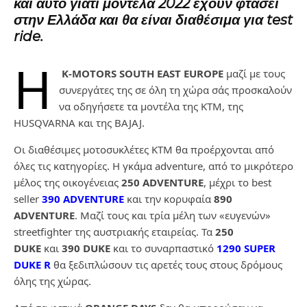
και αυτό γιατί μοντέλα 2022 έχουν φτάσει
στην Ελλάδα και θα είναι διαθέσιμα για test
ride.
Η
K-MOTORS SOUTH EAST EUROPE
μαζί με τους
συνεργάτες της σε όλη τη χώρα σάς προσκαλούν
να οδηγήσετε τα μοντέλα της ΚΤΜ, της
HUSQVARNA και της BAJAJ.
Οι διαθέσιμες μοτοσυκλέτες ΚΤΜ θα προέρχονται από
όλες τις κατηγορίες. Η γκάμα adventure, από το μικρότερο
μέλος της οικογένειας
250 ADVENTURE
, μέχρι το best
seller
390 ADVENTURE
και την κορυφαία
890
ADVENTURE
. Μαζί τους και τρία μέλη των «ευγενών»
streetfighter της αυστριακής εταιρείας. Τα
250
DUKE
και
390 DUKE
και το συναρπαστικό
1290 SUPER
DUKE R
θα ξεδιπλώσουν τις αρετές τους στους δρόμους
όλης της χώρας.