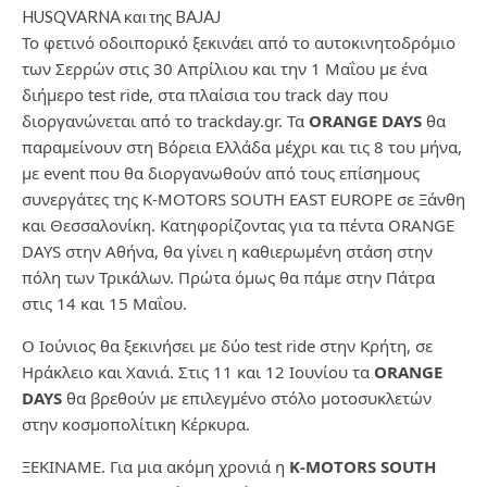
HUSQVARNA και της BAJAJ
Το φετινό οδοιπορικό ξεκινάει από το αυτοκινητοδρόμιο
των Σερρών στις 30 Απρίλιου και την 1 Μαΐου με ένα
διήμερο test ride, στα πλαίσια του track day που
διοργανώνεται από το trackday.gr. Τα
ORANGE DAYS
θα
παραμείνουν στη Βόρεια Ελλάδα μέχρι και τις 8 του μήνα,
με event που θα διοργανωθούν από τους επίσημους
συνεργάτες της K-MOTORS SOUTH EAST EUROPE σε Ξάνθη
και Θεσσαλονίκη. Κατηφορίζοντας για τα πέντα ORANGE
DAYS στην Αθήνα, θα γίνει η καθιερωμένη στάση στην
πόλη των Τρικάλων. Πρώτα όμως θα πάμε στην Πάτρα
στις 14 και 15 Μαΐου.
Ο Ιούνιος θα ξεκινήσει με δύο test ride στην Κρήτη, σε
Ηράκλειο και Χανιά. Στις 11 και 12 Ιουνίου τα
ORANGE
DAYS
θα βρεθούν με επιλεγμένο στόλο μοτοσυκλετών
στην κοσμοπολίτικη Κέρκυρα.
ΞΕΚΙΝΑΜΕ. Για μια ακόμη χρονιά η
K-MOTORS SOUTH