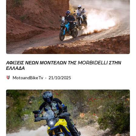
ΑΦΊΞΕΙΣ ΝΈΩΝ ΜΟΝΤΈΛΩΝ ΤΗΣ MORBIDELLI ΣΤΗΝ
ΕΛΛΆΔΑ
MotoandBikeTv
·
21/10/2025