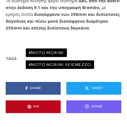
Το σύστημα πέδησης φέρει σύστημα
ABS, από την Bosch
στην έκδοση 9.1 και την υπογραφή Brembo,
με
εμπρός διπλά
δισκόφρενα των 298mm και διπίστονες
δαγκάνες και πίσω μονό δισκόφρενο διαμέτρου
255mm και επίσης διπίστονη δαγκάνα
.
MOTO MORINI
TAGS
MOTO MORINI SEIEMEZZO
SHARE
TWEET
PIN
SHARE