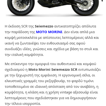
Η έκδοση SCR της
Seiemezzo
αντικατοπτρίζει απόλυτα
την παράδοση της
MOTO MORINI
. Δεν είναι απλά μια
κομψή μοτοσικλέτα με απίστευτες λεπτομέρειες αλλά και
ικανή να ζωντανέψει τον ενθουσιασμό σας αφού
συνδυάζει ιδέες, γνώσεις και σχέδια με βάση το στυλ και
την ιταλική κομψότητα.
Με επίκεντρο την ομορφιά του αυθεντικού και κομψού
σχεδιασμού η
Moto Morini Seiemezzo
SCR
εντυπωσιάζει
με την ξεχωριστή της εμφάνιση. Η εργονομική σέλα, οι
ελκυστικές γραμμές του ρεζερβουάρ, το φαρδύ τιμόνι
τοποθετειμένο σε ιδανική απόσταση από τον αναβάτη, η
κομψότητα, η κλάση και η χρήση vintage αξεσουάρ είναι
λεπτομέρειες που σχεδιάστηκαν για να δημιουργήσουν
την τέλεια ισορροπία.