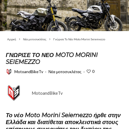
Αρχική
Νέα μοτοσυκλέτας
Γνώρισε Το Νέο Moto Morini Seiemezzo
ΓΝΏΡΙΣΕ ΤΟ ΝΈΟ MOTO MORINI
SEIEMEZZO
0
MotoandBikeTv
·
Νέα μοτοσυκλέτας
·
MotoandBikeTv
Το νέο Moto Morini Seiemezzo ήρθε στην
Ελλάδα και διατίθεται αποκλειστικά στους