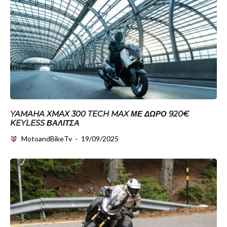
YAMAHA XMAX 300 TECH MAX ΜΕ ΔΏΡΟ 920€
KEYLESS ΒΑΛΊΤΣΑ
MotoandBikeTv
·
19/09/2025