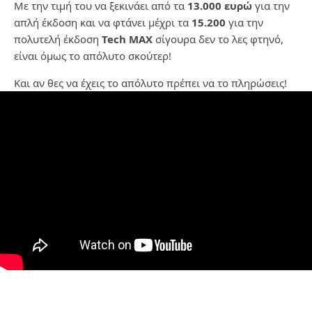
Με την τιμή του να ξεκινάει από τα
13.000 ευρώ
για την
απλή έκδοση και να φτάνει μέχρι τα
15.200
για την
πολυτελή έκδοση
Tech MAX
σίγουρα δεν το λες φτηνό,
είναι όμως το απόλυτο σκούτερ!
Και αν θες να έχεις το απόλυτο πρέπει να το πληρώσεις!