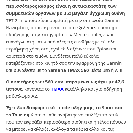
περισσότερος κόσμος είναι η αντικαταστάτη των
συμβατικών οργάνων με μια μεγάλη έγχρωμη οθόνη
TFT 7”
η οποία είναι συμβατή με την υπηρεσία Garmin
Navigation, προσφέροντας το πιο εξελιγμένο σύστημα
πλοήγησης στην κατηγορία των Mega-scooter, είναι
ευανάγνωστη κάτω από όλες τις συνθήκες με εύκολη
περιήγηση χάρη στο joystick 5 αξόνων που βρίσκεται
αριστερά στο τιμόνι. Συνδέεται πολύ εύκολα
κατεβάζοντας στο κινητό σας την εφαρμογή της Garmin
και συνδέεστε με το
Yamaha TMAX 560
μέσω usb ή wifi.
Ο κινητήρας των 560 κ.εκ. παραμένει ως έχει με 47,6
ίππους
, κάνοντας το
ΤΜΑΧ
κατάλληλο και για οδήγηση
με δίπλωμα A2.
Έχει δυο διαφορετικά mode οδήγησης, το Sport και
το Touring
ώστε ο κάθε αναβάτης να επιλέξει το στυλ
που τον εκφράζει περισσότερο αισθητικά ή τέλος πάντων
να μπορεί να αλλάζει ανάλογα τα κέφια αλλά και τις