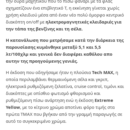
την ουρά μαχητικού που το πίσω φανάρι με τα φλας
σχηματίζουν ένα επιβλητικό Τ, η εκκίνηση γίνεται χωρίς
χρήση κλειδιού μέσα από έναν νέο πολύ όμορφο κεντρικό
διακόπτη on/off με
ηλεκτρομαγνητικές κλειδαριές για
την τάπα της βενζίνης και τη σέλα.
Η κατανάλωση που μετρήσαμε κατά την διάρκεια της
παρουσίασης κυμάνθηκε μεταξύ 5,1 και 5,5
λτ/100χλμ και γενικά δεν διαφέρει καθόλου απο
αυτην της προηγούμενης γενιάς.
Η έκδοση που οδηγήσαμε ήταν η πλούσια
Tech MAX,
η
οποία περιλαμβάνει θερμαινόμενη σέλα και γκριπ,
ηλεκτρικά ρυθμιζόμενη ζελατίνα, cruise control, τιμόνι και
διακόπτες με οπίσθιο φωτισμό φθορισμού και
ρυθμιζόμενη πίσω ανάρτηση ενώ η έκδοση
Extreme
Yellow
, με το κίτρινο χρώμα αποτίνει φόρο τιμής στα
πρώτα TMAX που βγήκαν από την γραμμή παραγωγής σε
αυτό το συγκεκριμένο χρώμα.