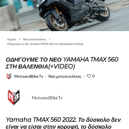
Αρχική
Νέα μοτοσυκλέτας
Οδηγούμε το νέο Yamaha TMAX 560 στη Βαλένθια(+Video)
ΟΔΗΓΟΎΜΕ ΤΟ ΝΈΟ YAMAHA TMAX 560
ΣΤΗ ΒΑΛΈΝΘΙΑ(+VIDEO)
0
MotoandBikeTv
·
Νέα μοτοσυκλέτας
·
MotoandBikeTv
Yamaha TMAX 560 2022. Το δύσκολο δεν
είναι να είσαι στην κορυφή, το δύσκολο