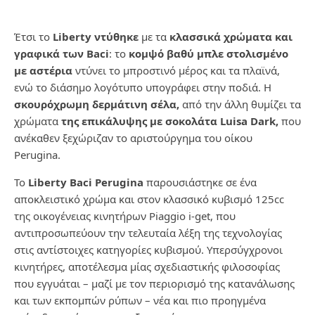
Έτσι το
Liberty ντύθηκε
με τα
κλασσικά χρώματα και
γραφικά των Baci
: το
κομψό βαθύ μπλε στολισμένο
με αστέρια
ντύνει το μπροστινό μέρος και τα πλαϊνά,
ενώ το διάσημο λογότυπο υπογράφει στην ποδιά. Η
σκουρόχρωμη δερμάτινη σέλα,
από την άλλη θυμίζει τα
χρώματα
της επικάλυψης με σοκολάτα Luisa Dark,
που
ανέκαθεν ξεχώριζαν το αριστούργημα του οίκου
Perugina.
To
Liberty Baci Perugina
παρουσιάστηκε σε ένα
αποκλειστικό χρώμα και στον κλασσικό κυβισμό 125cc
της οικογένειας κινητήρων Piaggio i-get, που
αντιπροσωπεύουν την τελευταία λέξη της τεχνολογίας
στις αντίστοιχες κατηγορίες κυβισμού. Υπερσύγχρονοι
κινητήρες, αποτέλεσμα μίας σχεδιαστικής φιλοσοφίας
που εγγυάται – μαζί με τον περιορισμό της κατανάλωσης
και των εκπομπών ρύπων – νέα και πιο προηγμένα