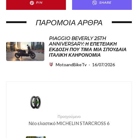
PIN
SHARE
ΠΑΡΌΜΟΙΑ ΆΡΘΡΑ
PIAGGIO BEVERLY 25TH
ANNIVERSARY: Η ΕΠΕΤΕΙΑΚΉ
ΈΚΔΟΣΗ ΠΟΥ ΤΙΜΆ ΜΙΑ ΣΠΟΥΔΑΊΑ
ΙΤΑΛΙΚΉ ΚΛΗΡΟΝΟΜΙΆ
MotoandBikeTv
·
16/07/2026
Προηγούμενο
Νέο ελαστικό MICHELIN STARCROSS 6