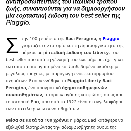
αντιπροσωπευτικές του ιταλικού τρόπου
ζωής, συναντιούνται για να δημιουργήσουν
μία εορταστική έκδοση του best seller της
Piaggio.
Σ
την 100η επέτειο της
Baci Perugina, η
Piaggio
γιορτάζει την ιστορία και τη δημιουργικότητα της
μάρκας με μία
ειδική έκδοση του Liberty
, του
best seller που από τη γέννησή του έως σήμερα, έχει γίνει
ένα από τα πιο αγαπημένα και διαδεδομένα σκούτερ με
μεγάλους τροχούς, με παραγωγή ενός εκατομμυρίου
οχημάτων. Έτσι γεννήθηκε το
Piaggio Liberty Baci
Perugina,
ένα πραγματικό
όχημα καθημερινών
συναισθημάτων
, ιστοριών αγάπης και φιλίας, όπως και
τα ιστορικά Baci, που από το 1922 είναι οι αγγελιοφόροι
των πιο ειλικρινών συναισθημάτων.
Μέσα σε αυτά τα 100 χρόνια
η μάρκα Baci κατάφερε να
εξελιχθεί διατηρώντας την αδιαμφισβήτητη ουσία της.