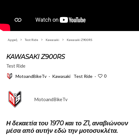
Αρχική
Test Ride
Kawasaki
Kawasaki Z900RS
KAWASAKI Z900RS
Test Ride
0
MotoandBikeTv
·
Kawasaki
Test Ride
·
MotoandBikeTv
Η δεκαετία του 1970 και το Z1, αναβιώνουν
μέσα από αυτήν εδώ την μοτοσυκλέτα.