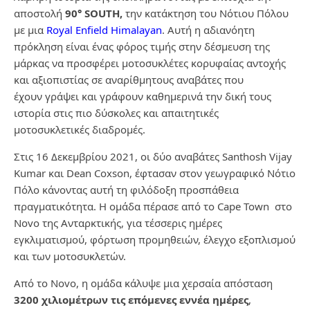
αποστολή
90° SOUTH,
την κατάκτηση του Νότιου Πόλου
με μια
Royal Enfield Himalayan
. Αυτή η αδιανόητη
πρόκληση είναι ένας φόρος τιμής στην δέσμευση της
μάρκας να προσφέρει μοτοσυκλέτες κορυφαίας αντοχής
και αξιοπιστίας σε αναρίθμητους αναβάτες που
έχουν γράψει και γράφουν καθημερινά την δική τους
ιστορία στις πιο δύσκολες και απαιτητικές
μοτοσυκλετικές διαδρομές.
Στις 16 Δεκεμβρίου 2021, οι δύο αναβάτες Santhosh Vijay
Kumar και Dean Coxson, έφτασαν στον γεωγραφικό Νότιο
Πόλο κάνοντας αυτή τη φιλόδοξη προσπάθεια
πραγματικότητα. Η ομάδα πέρασε από το Cape Town στο
Novo της Ανταρκτικής, για τέσσερις ημέρες
εγκλιματισμού, φόρτωση προμηθειών, έλεγχο εξοπλισμού
και των μοτοσυκλετών.
Από το Novo, η ομάδα κάλυψε μια χερσαία απόσταση
3200 χιλιομέτρων τις επόμενες εννέα ημέρες
,