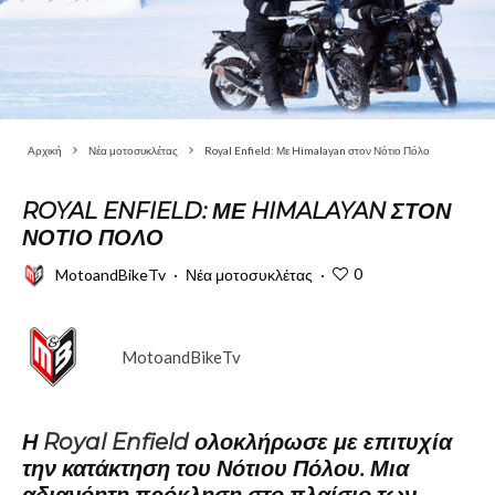
Αρχική
Νέα μοτοσυκλέτας
Royal Enfield: Με Himalayan στον Νότιο Πόλο
ROYAL ENFIELD: ΜΕ HIMALAYAN ΣΤΟΝ
ΝΌΤΙΟ ΠΌΛΟ
0
MotoandBikeTv
·
Νέα μοτοσυκλέτας
·
MotoandBikeTv
Η
Royal Enfield
ολοκλήρωσε με επιτυχία
την κατάκτηση του Νότιου Πόλου. Μια