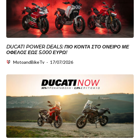
DUCATI POWER DEALS: ΠΙΟ ΚΟΝΤΆ ΣΤΟ ΌΝΕΙΡΟ ΜΕ
ΌΦΕΛΟΣ ΈΩΣ 5.000 ΕΥΡΏ!
MotoandBikeTv
·
17/07/2026