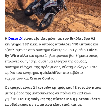
Η
DesertX
είναι εξοπλισμένη με τον δικύλινδρο V2
κινητήρα 937 κ.εκ. ο οποίος αποδίδει 110 ίππους
και
εξοπλισμένος από σύστημα ηλεκτρονικού γκαζιού
Ride-
By-Wire
αλλα και αρκετά ηλεκτρονικά βοηθήματα όπως
επιλογές οδήγησης, σύστημα ελέγχου της σούζας,
σύστημα ελέγχου της πρόσφυσης, σύστημα ελέγχου στο
φρένο του κινητήρα,
quickshifter
στο κιβώτιο
ταχυτήτων και
Cruise Control.
Οι τροχοί είναι 21 ιντσών εμπρός και 18 ιντσών πίσω
με το βάρος της μοτοσικλέτας να φτάνει τα 223 κιλά
γεμάτη.
Για τις ανάγκες της πίστας ΜΧ η μοτοσυκλέτα
εφοδιάστηκε με χωμάτινα ελαστικά και με