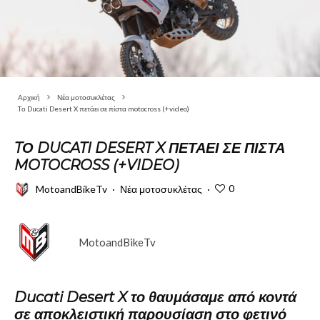
Αρχική
Νέα μοτοσυκλέτας
Tο Ducati Desert X πετάει σε πίστα motocross (+video)
TΟ DUCATI DESERT X ΠΕΤΆΕΙ ΣΕ ΠΊΣΤΑ
MOTOCROSS (+VIDEO)
0
MotoandBikeTv
·
Νέα μοτοσυκλέτας
·
MotoandBikeTv
Ducati Desert X το θαυμάσαμε από κοντά
σε αποκλειστική παρουσίαση στο φετινό