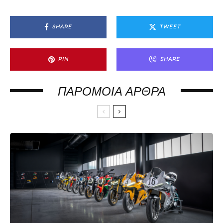
SHARE
TWEET
PIN
SHARE
ΠΑΡΌΜΟΙΑ ΆΡΘΡΑ