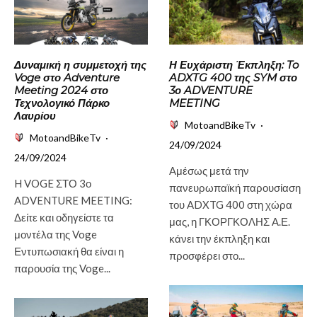
Δυναμική η συμμετοχή της
Η Ευχάριστη Έκπληξη: To
Voge στο Adventure
ADXTG 400 της SYM στο
Meeting 2024 στο
3ο ADVENTURE
Τεχνολογικό Πάρκο
MEETING
Λαυρίου
MotoandBikeTv
·
MotoandBikeTv
·
24/09/2024
24/09/2024
Αμέσως μετά την
H VOGE ΣΤΟ 3ο
πανευρωπαϊκή παρουσίαση
ADVENTURE MEETING:
του ADXTG 400 στη χώρα
Δείτε και οδηγείστε τα
μας, η ΓΚΟΡΓΚΟΛΗΣ Α.Ε.
μοντέλα της Voge
κάνει την έκπληξη και
Εντυπωσιακή θα είναι η
προσφέρει στο...
παρουσία της Voge...