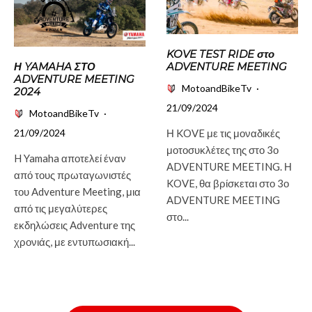
KOVE TEST RIDE στο
Η YAMAHA ΣΤΟ
ADVENTURE MEETING
ADVENTURE MEETING
MotoandBikeTv
·
2024
21/09/2024
MotoandBikeTv
·
21/09/2024
Η KOVE με τις μοναδικές
μοτοσυκλέτες της στο 3ο
H Yamaha αποτελεί έναν
ADVENTURE MEETING. Η
από τους πρωταγωνιστές
KOVE, θα βρίσκεται στο 3ο
του Adventure Meeting, μια
ADVENTURE MEETING
από τις μεγαλύτερες
στο...
εκδηλώσεις Adventure της
χρονιάς, με εντυπωσιακή...