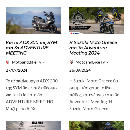
Και το ADX 300 της SYM
Η Suzuki Moto Greece
στο 3ο ADVENTURE
στο 3ο Adventure
MEETING
Meeting 2024
MotoandBikeTv
·
MotoandBikeTv
·
27/09/2024
26/09/2024
Το ολοκαίνουργιο ADX 300
Η Suzuki Moto Greece θα
της SYM θα είναι διαθέσιμο
συμμετάσχει με το ίδιο
για test ride στο 3ο
πάθος και ενέργεια στο 3ο
ADVENTURE MEETING.
Adventure Meeting. Η
Μαζί με το ADX...
Suzuki Moto Greece,...