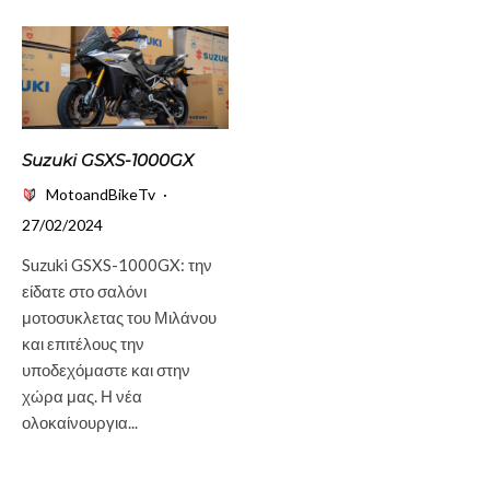
Suzuki GSXS-1000GX
MotoandBikeTv
·
27/02/2024
Suzuki GSXS-1000GX: την
είδατε στο σαλόνι
μοτοσυκλετας του Μιλάνου
και επιτέλους την
υποδεχόμαστε και στην
χώρα μας. Η νέα
ολοκαίνουργια...