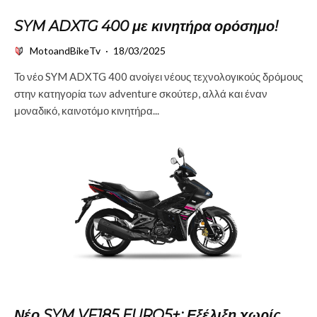
SYM ADXTG 400 με κινητήρα ορόσημο!
MotoandBikeTv
·
18/03/2025
Το νέο SYM ADXTG 400 ανοίγει νέους τεχνολογικούς δρόμους
στην κατηγορία των adventure σκούτερ, αλλά και έναν
μοναδικό, καινοτόμο κινητήρα...
Νέο SYM VF185 EURO5+: Εξέλιξη χωρίς