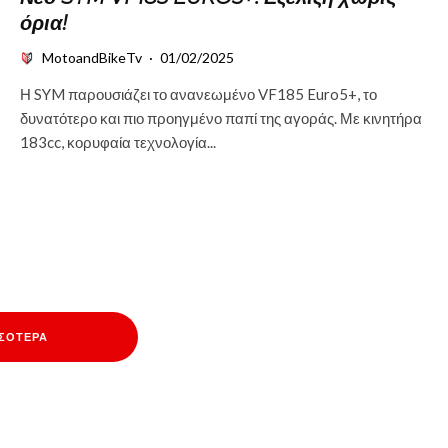
όρια!
MotoandBikeTv
·
01/02/2025
Η SYM παρουσιάζει το ανανεωμένο VF185 Euro5+, το
δυνατότερο και πιο προηγμένο παπί της αγοράς. Με κινητήρα
183cc, κορυφαία τεχνολογία...
ΣΣΌΤΕΡΑ