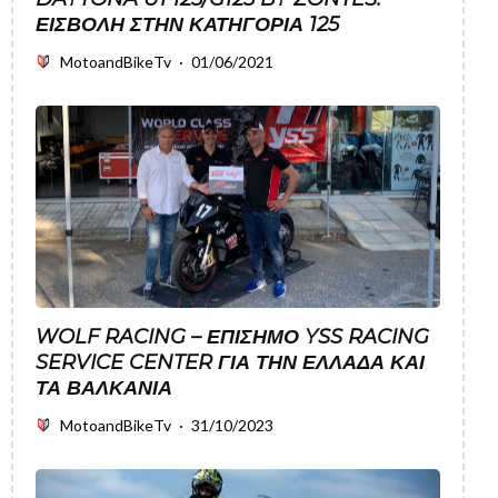
ΕΙΣΒΟΛΉ ΣΤΗΝ ΚΑΤΗΓΟΡΊΑ 125
MotoandBikeTv
·
01/06/2021
WOLF RACING – ΕΠΊΣΗΜΟ YSS RACING
SERVICE CENTER ΓΙΑ ΤΗΝ ΕΛΛΆΔΑ ΚΑΙ
ΤΑ ΒΑΛΚΆΝΙΑ
MotoandBikeTv
·
31/10/2023