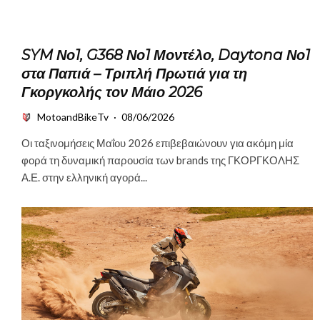
SYM Νο1, G368 Νο1 Μοντέλο, Daytona Νο1
στα Παπιά – Τριπλή Πρωτιά για τη
Γκοργκολής τον Μάιο 2026
MotoandBikeTv
·
08/06/2026
Οι ταξινομήσεις Μαΐου 2026 επιβεβαιώνουν για ακόμη μία
φορά τη δυναμική παρουσία των brands της ΓΚΟΡΓΚΟΛΗΣ
Α.Ε. στην ελληνική αγορά...