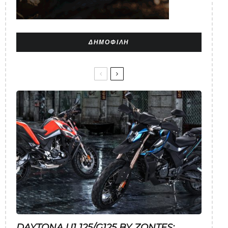
ΔΗΜΟΦΙΛΉ
DAYTONA U1 125/G125 BY ZONTES: