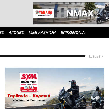
ΈΣ
ΑΓΏΝΕΣ
M&B FASHION
ΕΠΙΚΟΙΝΩΝΙΑ
Latest