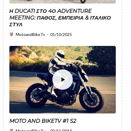
Η DUCATI ΣΤΟ 4Ο ADVENTURE
MEETING: ΠΆΘΟΣ, ΕΜΠΕΙΡΊΑ & ΙΤΑΛΙΚΌ
ΣΤΥΛ
MotoandBikeTv
·
01/10/2025
MOTO AND BIKETV #1 S2
MotoandBikeTv
·
03/11/2014