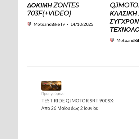
ΔΟΚΙΜΗ ZONTES
QJMOTOR
703F(+VIDEO)
ΚΛΑΣΙΚΉ 
ΣΎΓΧΡΟΝ
MotoandBikeTv
·
14/10/2025
ΤΕΧΝΟΛΟ
MotoandBi
Προηγούμενο
TEST RIDE QJMOTOR SRT 900SX:
Από 26 Μαΐου έως 2 Ιουνίου