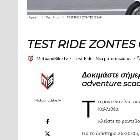
Αρχική
Test Ride
TEST RIDE ZONTES G368
TEST RIDE ZONTES
MotoandBikeTv
·
Test Ride
Νέα μοτοσυκλέτας
·
Δοκιμάστε σήμε
adventure scoo
Τ
MotoandBikeTv
ο μοντέλο είναι δ
Καλλιθέα.
Κλείστε το ραντεβ
Για το διάστημα 26-30/05,