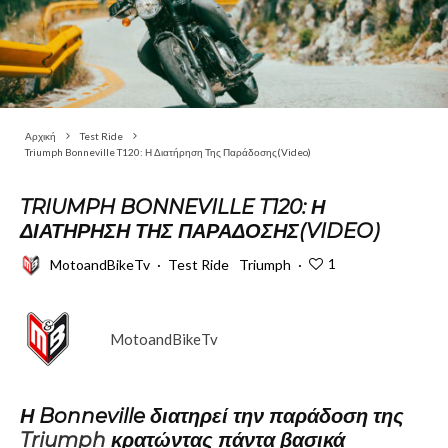
Αρχική
Test Ride
Triumph Bonneville T120: Η Διατήρηση Της Παράδοσης(Video)
TRIUMPH BONNEVILLE T120: Η
ΔΙΑΤΉΡΗΣΗ ΤΗΣ ΠΑΡΆΔΟΣΗΣ(VIDEO)
1
MotoandBikeTv
·
Test Ride
Triumph
·
MotoandBikeTv
Η Bonneville διατηρεί την παράδοση της
Triumph
κρατώντας πάντα βασικά