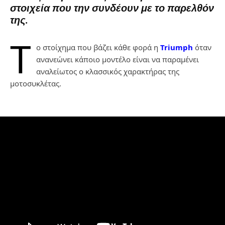
στοιχεία που την συνδέουν με το παρελθόν
της.
Τ
ο στοίχημα που βάζει κάθε φορά η
Triumph
όταν
ανανεώνει κάποιο μοντέλο είναι να παραμένει
αναλείωτος ο κλασσικός χαρακτήρας της
μοτοσυκλέτας.