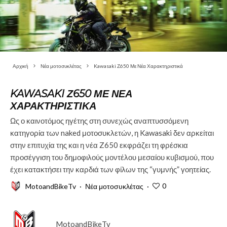
Αρχική
Νέα μοτοσυκλέτας
Kawasaki Ζ650 Με Νέα Χαρακτηριστικά
KAWASAKI Ζ650 ΜΕ ΝΈΑ
ΧΑΡΑΚΤΗΡΙΣΤΙΚΆ
Ως ο καινοτόμος ηγέτης στη συνεχώς αναπτυσσόμενη
κατηγορία των naked μοτοσυκλετών, η Kawasaki δεν αρκείται
στην επιτυχία της και η νέα Z650 εκφράζει τη φρέσκια
προσέγγιση του δημοφιλούς μοντέλου μεσαίου κυβισμού, που
έχει κατακτήσει την καρδιά των φίλων της “γυμνής” γοητείας.
0
MotoandBikeTv
·
Νέα μοτοσυκλέτας
·
MotoandBikeTv