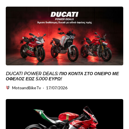
DUCATI POWER DEALS: ΠΙΟ ΚΟΝΤΆ ΣΤΟ ΌΝΕΙΡΟ ΜΕ
ΌΦΕΛΟΣ ΈΩΣ 5.000 ΕΥΡΏ!
MotoandBikeTv
·
17/07/2026