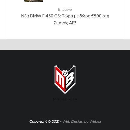
Επόμενο
Νέα BMW F 450 GS: Τώρα με δώρο €500 στη
Σπανός ΑΕ!
Moto & Bike TV
Copyright © 2021 -
Web Design by Webex