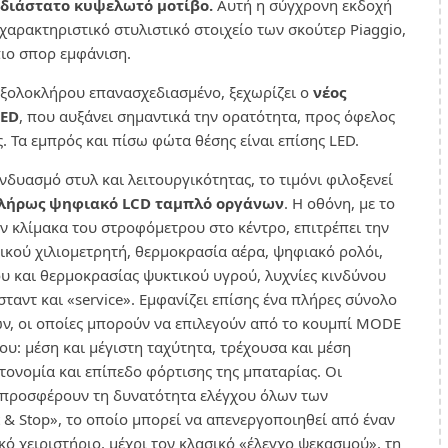
σδιάστατο κυψελωτό μοτίβο.
Αυτή η σύγχρονη εκδοχή
χαρακτηριστικό στυλιστικό στοιχείο των σκούτερ Piaggio,
πιο σπορ εμφάνιση.
 εξολοκλήρου επανασχεδιασμένο, ξεχωρίζει ο
νέος
LED
, που αυξάνει σημαντικά την ορατότητα, προς όφελος
. Τα εμπρός και πίσω φώτα θέσης είναι επίσης LED.
δυασμό στυλ και λειτουργικότητας, το τιμόνι φιλοξενεί
λήρως ψηφιακό LCD ταμπλό οργάνων
. Η οθόνη, με το
ν κλίμακα του στροφόμετρου στο κέντρο, επιτρέπει την
ρικού χιλιομετρητή, θερμοκρασία αέρα, ψηφιακό ρολόι,
ου και θερμοκρασίας ψυκτικού υγρού, λυχνίες κινδύνου
ταντ και «service». Εμφανίζει επίσης ένα πλήρες σύνολο
ν, οι οποίες μπορούν να επιλεγούν από το κουμπί MODE
χου: μέση και μέγιστη ταχύτητα, τρέχουσα και μέση
ονομία και επίπεδο φόρτισης της μπαταρίας. Οι
ς προσφέρουν τη δυνατότητα ελέγχου όλων των
t & Stop», το οποίο μπορεί να απενεργοποιηθεί από έναν
κό χειριστήριο, μέχρι τον κλασικό «έλεγχο ψεκασμού», τη