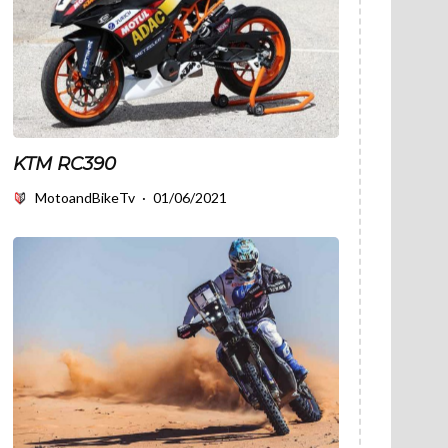
KTM RC390
MotoandBikeTv
·
01/06/2021