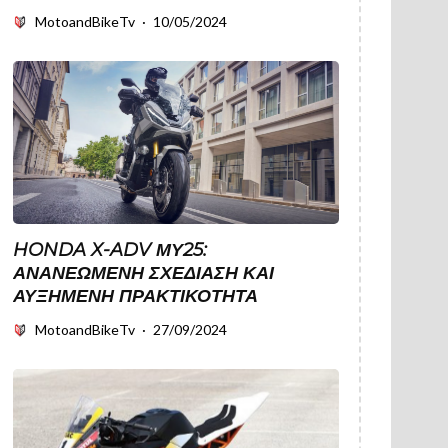
MotoandBikeTv
·
10/05/2024
HONDA X-ADV ΜΥ25:
ΑΝΑΝΕΩΜΈΝΗ ΣΧΕΔΊΑΣΗ ΚΑΙ
ΑΥΞΗΜΈΝΗ ΠΡΑΚΤΙΚΌΤΗΤΑ
MotoandBikeTv
·
27/09/2024