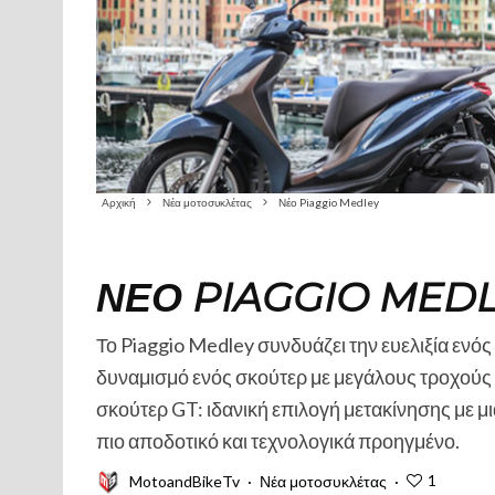
Αρχική
Νέα μοτοσυκλέτας
Νέο Piaggio Medley
ΝΈΟ PIAGGIO MED
Το Piaggio Medley συνδυάζει την ευελιξία ενό
δυναμισμό ενός σκούτερ με μεγάλους τροχούς 
σκούτερ GT: ιδανική επιλογή μετακίνησης με 
πιο αποδοτικό και τεχνολογικά προηγμένο.
1
MotoandBikeTv
·
Νέα μοτοσυκλέτας
·