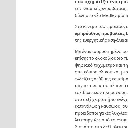
που σχηματίζει ένα τρι
της κλασικής «γραβάτας», 
δίνει στο νέο Medley μία 
Στο κέντρο του τιμονιού,
εμπρόσθιος προβολέας 
της ενεργητικής ασφάλειας
Με έναν ισορροπημένο συν
επίσης το ολοκαίνουριο
π
ψηφιακό ταχύμετρο και τη
απεικόνιση ολικού και με
ενδείξεις στάθμης καυσίμ
πάγου, ανοικτού πλαϊνού σ
ταξιδιωτικών πληροφοριώ
στο δεξί χειριστήριο ελέγ
κατανάλωση καυσίμου, αυτ
προειδοποιητικές λυχνίε
λειτουργιών, από το «Star
διακόπτη στο δεξί ηλεκτρι