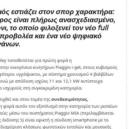
μός
εστιάζει στον σπορ χαρακτήρα:
έρος είναι πλήρως ανασχεδιασμένο,
νι, το οποίο φιλοξενεί τον νέο full
προβολέα και ένα νέο ψηφιακό
γάνων.
dley τοποθετείται για πρώτη φορά η
στην οικογένεια κινητήρων Piaggio i-get, στους κυβισμούς
μφότεροι υγρόψυκτοι, με σύστημα χρονισμού 4 βαλβίδων
 ενώ με απόδοση ισχύος 11 και 12,1 kW αντίστοιχα
ο ισχυρούς στη συγκεκριμένη κατηγορία.
λιχθεί και στον τομέα της
συνδεσιμότητας
,
η φορά αυτόν τον εξοπλισμό στην κατηγορία των μεσαίων
ούς: μέσω του συστήματος Piaggio MIA (περιλαμβάνεται
 έκδοσης S) είναι εφικτή η σύνδεση smartphone με το
 διαχείριση κλήσεων, φωνητικών εντολών και μουσικής