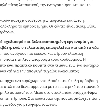
μηλή πίεση λιπαντικού, την ενεργοποίηση ABS και το
ντσών παρέχει σταθερότητα, ασφάλεια και άνεση,
ολόκληρο το εμπρός τμήμα. Οι ζάντες είναι αλουμινίου,
πράτσων.
νό σχεδιασμό και βελτιστοποιημένη εργονομία για
ιβάτη, ενώ ο τελευταίος επωφελείται και από τα νέα
,
που ανοίγουν πιο εύκολα και φέρουν ελαστική
, η οποία επιπλέον απορροφά τους κραδασμούς. Η
από ένα πρακτικό κουμπί στο τιμόνι
, ενώ ένα ελατήριο
ανοικτή για την αποφυγή τυχαίου κλεισίματος.
ς υπάρχει ένα ευρύχωρο ντουλαπάκι με εύκολη πρόσβαση
αι στυλ που δένει αρμονικά με το εσωτερικό του τιμονιού
ταμπλό αυτοκινήτου. Μέσα στο ντουλαπάκι υπάρχει
θύρα
ιση smartphone. Στο εσωτερικό της ποδιάς υπάρχει επίσης
 γάντζος για μεταφορά τσαντών.