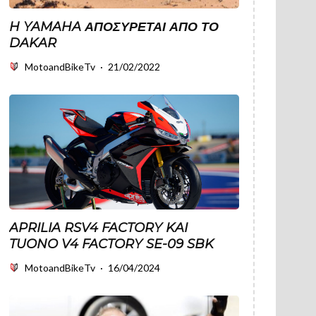
H YAMAHA ΑΠΟΣΎΡΕΤΑΙ ΑΠΌ ΤΟ
DAKAR
MotoandBikeTv
·
21/02/2022
APRILIA RSV4 FACTORY KAI
TUONO V4 FACTORY SE-09 SBK
MotoandBikeTv
·
16/04/2024