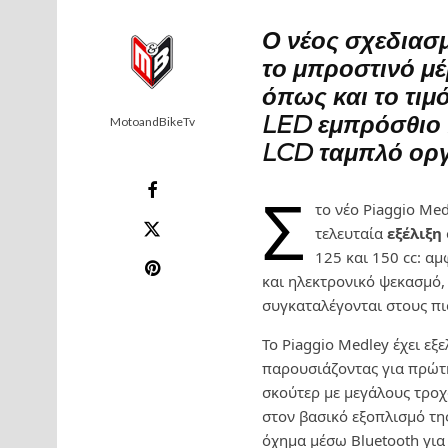
Ο
νέος σχεδιασ
το μπροστινό μ
όπως και το τιμό
LED εμπρόσθιο 
MotoandBikeTv
LCD ταμπλό ορ
Σ
το νέο Piaggio Me
τελευταία
εξέλιξη
125 και 150 cc: α
και ηλεκτρονικό ψεκασμό,
συγκαταλέγονται στους πι
Το Piaggio Medley έχει εξε
παρουσιάζοντας για πρώτ
σκούτερ με μεγάλους τροχ
στον βασικό εξοπλισμό της
όχημα μέσω Bluetooth για