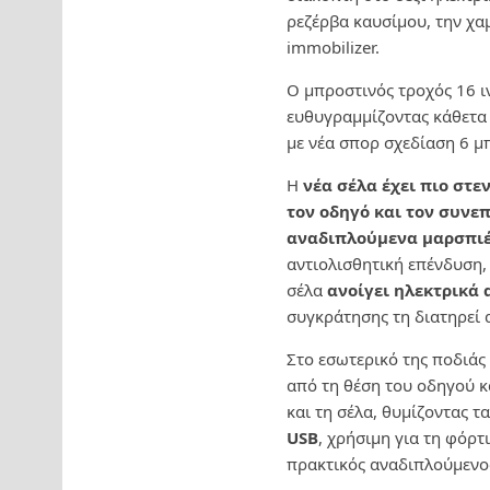
ρεζέρβα καυσίμου, την χα
immobilizer.
Ο μπροστινός τροχός 16 ι
ευθυγραμμίζοντας κάθετα 
με νέα σπορ σχεδίαση 6 μ
Η
νέα σέλα έχει πιο στε
τον οδηγό και τον συνεπ
αναδιπλούμενα μαρσπιέ
αντιολισθητική επένδυση
σέλα
ανοίγει ηλεκτρικά 
συγκράτησης τη διατηρεί 
Στο εσωτερικό της ποδιά
από τη θέση του οδηγού κ
και τη σέλα, θυμίζοντας 
USB
, χρήσιμη για τη φόρτ
πρακτικός αναδιπλούμενος