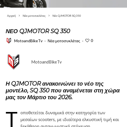
Αρχική
Νέα μοτοσυκλέτας
Νέο QJMOTOR SQ 350
ΝΈΟ QJMOTOR SQ 350
0
MotoandBikeTv
·
Νέα μοτοσυκλέτας
·
MotoandBikeTv
Η QJMOTOR ανακοινώνει το νέο της
μοντέλο, SQ 350 που αναμένεται στη χώρα
μας τον Μάρτιο του 2026.
Τ
οποθετείται δυναμικά στην κατηγορία των
μεσαίων scooters, με ιδιαίτερα ελκυστική τιμή και
ξεκάθαρη ανταγωνιστική στόχευση.