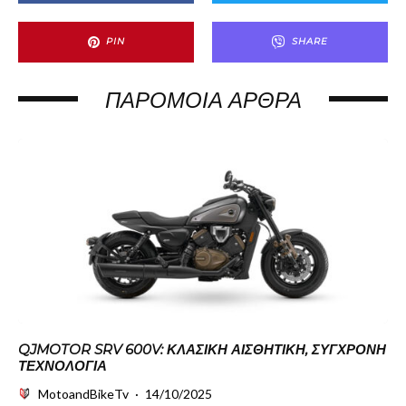
PIN
SHARE
ΠΑΡΌΜΟΙΑ ΆΡΘΡΑ
QJMOTOR SRV 600V: ΚΛΑΣΙΚΉ ΑΙΣΘΗΤΙΚΉ, ΣΎΓΧΡΟΝΗ
ΤΕΧΝΟΛΟΓΊΑ
MotoandBikeTv
·
14/10/2025