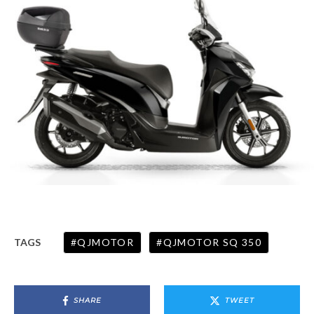
QJMOTOR
QJMOTOR SQ 350
TAGS
SHARE
TWEET