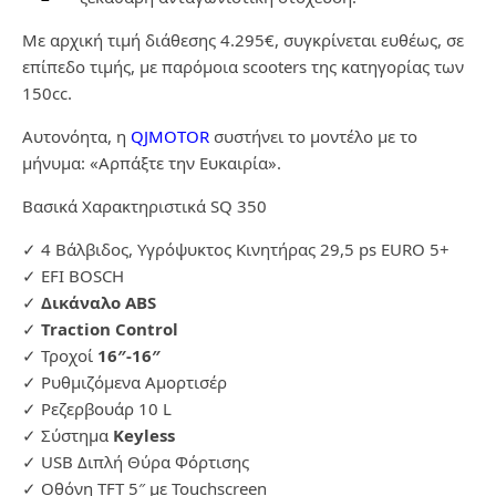
Με αρχική τιμή διάθεσης 4.295€, συγκρίνεται ευθέως, σε
επίπεδο τιμής, με παρόμοια scooters της κατηγορίας των
150cc.
Αυτονόητα, η
QJMOTOR
συστήνει το μοντέλο με το
μήνυμα: «Αρπάξτε την Ευκαιρία».
Βασικά Χαρακτηριστικά SQ 350
✓
4 Βάλβιδος, Υγρόψυκτος Κινητήρας 29,5 ps EURO 5+
✓
EFI BOSCH
✓
Δικάναλο ABS
✓
Traction Control
✓
Τροχοί
16″-16″
✓
Ρυθμιζόμενα Αμορτισέρ
✓
Ρεζερβουάρ 10 L
✓
Σύστημα
Keyless
✓
USB Διπλή Θύρα Φόρτισης
✓
Οθόνη TFT 5″ με Touchscreen