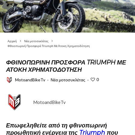
Αρχική
Νέα μοτοσυκλέτας
Φθινοπωρινή Προσφορά Triumph Με Άτοκη Χρηματοδότηση
ΦΘΙΝΟΠΩΡΙΝΉ ΠΡΟΣΦΟΡΆ TRIUMPH ΜΕ
ΆΤΟΚΗ ΧΡΗΜΑΤΟΔΌΤΗΣΗ
0
MotoandBikeTv
·
Νέα μοτοσυκλέτας
·
MotoandBikeTv
Επωφεληθείτε από τη φθινοπωρινή
προωθητική ενέργεια της
Triumph
που