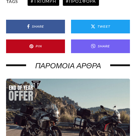
TRIUMPH
ΠΡΟΣΦΟΡΆ
TAGS
SHARE
TWEET
PIN
SHARE
ΠΑΡΌΜΟΙΑ ΆΡΘΡΑ