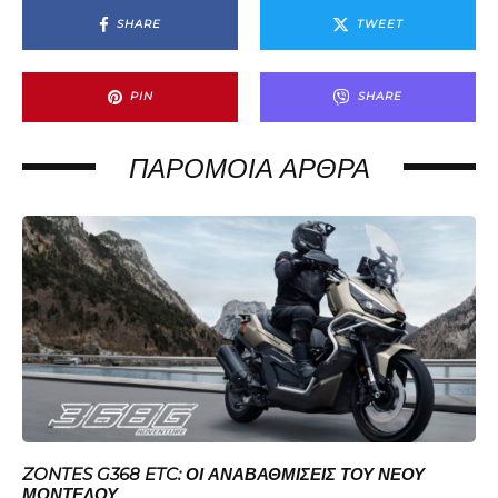
SHARE
TWEET
PIN
SHARE
ΠΑΡΌΜΟΙΑ ΆΡΘΡΑ
ZONTES G368 ETC: ΟΙ ΑΝΑΒΑΘΜΊΣΕΙΣ ΤΟΥ ΝΈΟΥ
ΜΟΝΤΈΛΟΥ