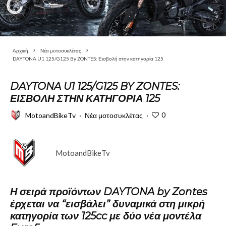
Αρχική
Νέα μοτοσυκλέτας
DAYTONA U1 125/G125 By ZONTES: Εισβολή στην κατηγορία 125
DAYTONA U1 125/G125 BY ZONTES:
ΕΙΣΒΟΛΉ ΣΤΗΝ ΚΑΤΗΓΟΡΊΑ 125
0
MotoandBikeTv
·
Νέα μοτοσυκλέτας
·
MotoandBikeTv
Η σειρά προϊόντων DAYTONA by Zontes
έρχεται να “εισβάλει” δυναμικά στη μικρή
κατηγορία των 125cc με δύο νέα μοντέλα