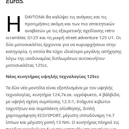
Euro5.
H
DAYTONA θα καλύψει τις ανάγκες και τις
προτιμήσεις ακόμη και των πιο απαιτητικών
αναβατών με τις εξαιρετικής σχεδίασης retro
scrambler, G125 και τη μικρή street adventure 125 U1. Οι
δύο μοτοσυκλέτες έρχονται για να κυριαρχήσουν στην
κατηγορία, η οποία θα τύχει ιδιαίτερα μεγάλης απήχησης
λόγω της ισοδυναμίας διπλωμάτων αυτοκινήτου-
μοτοσυκλέτας 125cc.
Νέος κινητήρας υψηλής τεχνολογίας 125
cc
Τα δύο νέα μοντέλα είναι εξοπλισμένα με τον υψηλής
τεχνολογίας, κινητήρα 124,7κ.εκ. υγρόψυκτο, 4 βάλβιδο,
με υψηλή σχέση συμπίεσης 12.5:1, 6τάχυτο κιβώτιο
ταχυτήτων και συμπλέκτη ολίσθησης, διπλή
χαρτογράφηση ECO/SPORT, μέγιστη ιπποδύναμη 14.7
ίππων και μέγιστη ροπή 13 Nm. Ο κινητήρας πληροί τις
προδιαγραφές Euro 5 με την κατανάλωση καυσίμου να