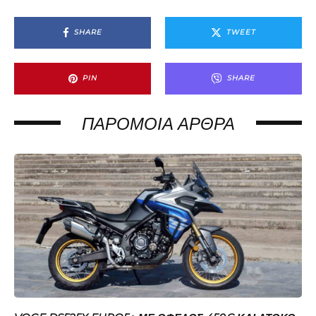
SHARE
TWEET
PIN
SHARE
ΠΑΡΌΜΟΙΑ ΆΡΘΡΑ