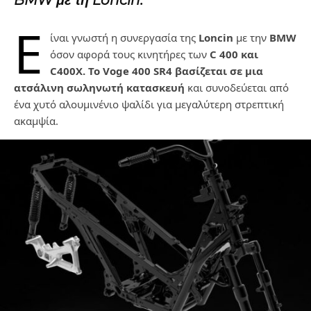
BMW με τη Loncin.
Ε
ίναι γνωστή η συνεργασία της
Loncin
με την
BMW
όσον αφορά τους κινητήρες των
C 400
και
C400X.
Το Voge 400 SR4 βασίζεται σε μια
ατσάλινη σωληνωτή κατασκευή
και συνοδεύεται από
ένα χυτό αλουμινένιο ψαλίδι για μεγαλύτερη στρεπτική
ακαμψία.