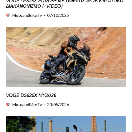
VOGE DS525X EURO5+ ΜΕ ΌΦΕΛΟΣ 450€ ΚΑΙ ΆΤΟΚΟ
ΔΙΑΚΑΝΟΝΙΣΜΌ (+VIDEO)
MotoandBikeTv
·
07/10/2025
VOGE DS625X MY2026
MotoandBikeTv
·
20/05/2026