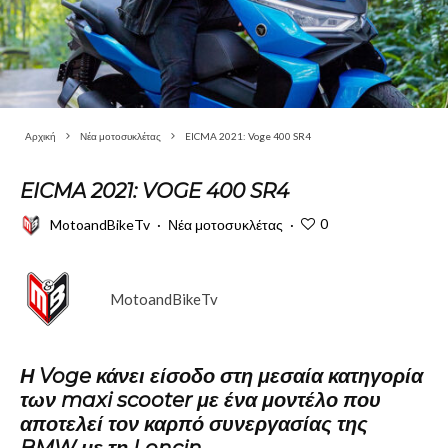
Αρχική
Νέα μοτοσυκλέτας
EICMA 2021: Voge 400 SR4
EICMA 2021: VOGE 400 SR4
0
MotoandBikeTv
·
Νέα μοτοσυκλέτας
·
MotoandBikeTv
Η Voge κάνει είσοδο στη μεσαία κατηγορία
των maxi scooter με ένα μοντέλο που
αποτελεί τον καρπό συνεργασίας της