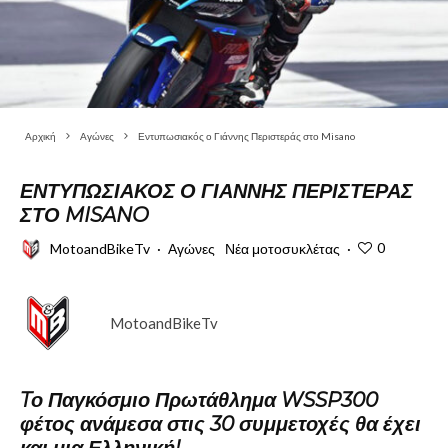
Αρχική
Αγώνες
Εντυπωσιακός ο Γιάννης Περιστεράς στο Misano
ΕΝΤΥΠΩΣΙΑΚΌΣ Ο ΓΙΆΝΝΗΣ ΠΕΡΙΣΤΕΡΆΣ
ΣΤΟ MISANO
0
MotoandBikeTv
·
Αγώνες
Νέα μοτοσυκλέτας
·
MotoandBikeTv
Tο Παγκόσμιο Πρωτάθλημα WSSP300
φέτος ανάμεσα στις 30 συμμετοχές θα έχει