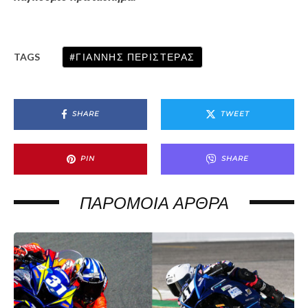
ΓΙΆΝΝΗΣ ΠΕΡΙΣΤΕΡΆΣ
TAGS
SHARE
TWEET
PIN
SHARE
ΠΑΡΌΜΟΙΑ ΆΡΘΡΑ