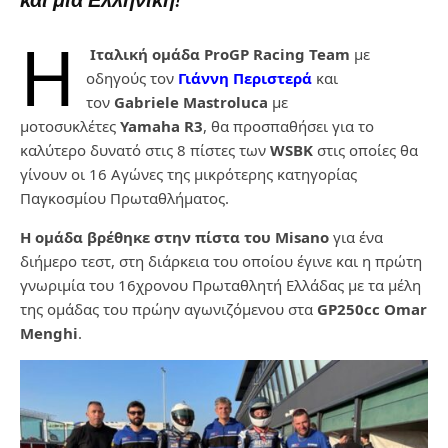
και μια Ελληνική!
Η
Ιταλική ομάδα ProGP Racing Team
με
οδηγούς τον
Γιάννη Περιστερά
και
τον
Gabriele Mastroluca
με
μοτοσυκλέτες
Yamaha R3
, θα προσπαθήσει για το
καλύτερο δυνατό στις 8 πίστες των
WSBK
στις οποίες θα
γίνουν οι 16 Αγώνες της μικρότερης κατηγορίας
Παγκοσμίου Πρωταθλήματος.
Η ομάδα βρέθηκε στην πίστα του Misano
για ένα
διήμερο τεστ, στη διάρκεια του οποίου έγινε και η πρώτη
γνωριμία του 16χρονου Πρωταθλητή Ελλάδας με τα μέλη
της ομάδας του πρώην αγωνιζόμενου στα
GP250cc Omar
Menghi
.