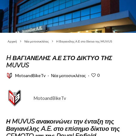
Αρχική
Νέα μοτοσυκλέτας
H Βαγιανέλης Α.Ε στο δίκτυο της MUVUS
H ΒΑΓΙΑΝΈΛΗΣ Α.Ε ΣΤΟ ΔΊΚΤΥΟ ΤΗΣ
MUVUS
0
MotoandBikeTv
·
Νέα μοτοσυκλέτας
·
MotoandBikeTv
Η MUVUS ανακοινώνει την ένταξη της
Βαγιανέλης A.E. στο επίσημο δίκτυο της