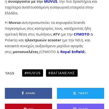
η
συνεργασία με την
MUVUS
, την πιο δραστήρια και
ταχύτερα αναπτυσσόμενη εισαγωγική εταιρεία στην
Ελλάδα.
Η
Muvus
αντιπροσωπεύει τα κορυφαία brands
παγκοσμίως στις κατηγορίες τους, κατέχοντας ήδη
ηγετική θέση στις πωλήσεις
ATV
(με την
CFMOTO
&
Polaris) και
ηλεκτρικών scooter
(με την NIU), και
κατακτά συνεχώς αυξανόμενο μερίδιο αγοράς
στις
μοτοσυκλέτες
(CFMOTO &
Royal Enfield
).
MUVUS
ΒΑΓΙΑΝΕΛΗΣ
TAGS
SHARE
TWEET