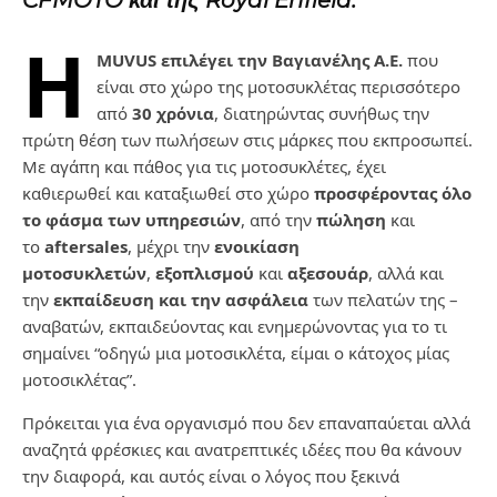
CFMOTO και της Royal Enfield.
Η
MUVUS επιλέγει την Βαγιανέλης Α.Ε.
που
είναι στο χώρο της μοτοσυκλέτας περισσότερο
από
30 χρόνια
, διατηρώντας συνήθως την
πρώτη θέση των πωλήσεων στις μάρκες που εκπροσωπεί.
Με αγάπη και πάθος για τις μοτοσυκλέτες, έχει
καθιερωθεί και καταξιωθεί στο χώρο
προσφέροντας όλο
το φάσμα των υπηρεσιών
, από την
πώληση
και
το
aftersales
, μέχρι την
ενοικίαση
μοτοσυκλετών
,
εξοπλισμού
και
αξεσουάρ
, αλλά και
την
εκπαίδευση και την ασφάλεια
των πελατών της –
αναβατών, εκπαιδεύοντας και ενημερώνοντας για το τι
σημαίνει “οδηγώ μια μοτοσικλέτα, είμαι ο κάτοχος μίας
μοτοσικλέτας”.
Πρόκειται για ένα οργανισμό που δεν επαναπαύεται αλλά
αναζητά φρέσκιες και ανατρεπτικές ιδέες που θα κάνουν
την διαφορά, και αυτός είναι ο λόγος που ξεκινά