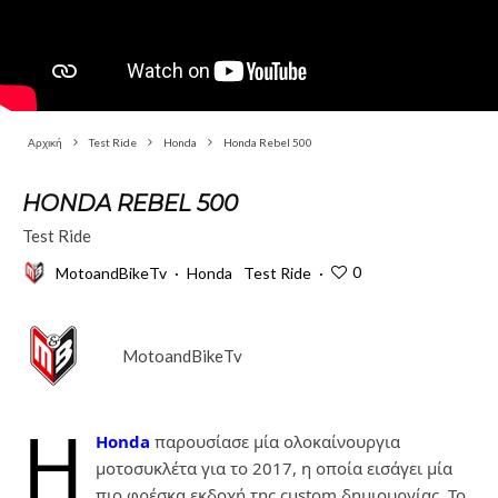
Αρχική
Test Ride
Honda
Honda Rebel 500
HONDA REBEL 500
Test Ride
0
MotoandBikeTv
·
Honda
Test Ride
·
MotoandBikeTv
Η
Honda
παρουσίασε μία ολοκαίνουργια
μοτοσυκλέτα για το 2017, η οποία εισάγει μία
πιο φρέσκα εκδοχή της custom δημιουργίας. Το