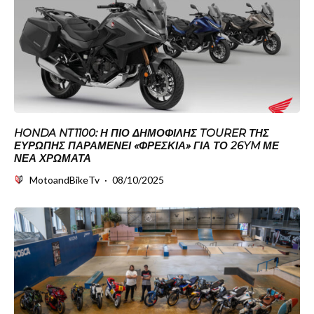
HONDA NT1100: Η ΠΙΟ ΔΗΜΟΦΙΛΉΣ TOURER ΤΗΣ
ΕΥΡΏΠΗΣ ΠΑΡΑΜΈΝΕΙ «ΦΡΈΣΚΙΑ» ΓΙΑ ΤΟ 26YM ΜΕ
ΝΈΑ ΧΡΏΜΑΤΑ
MotoandBikeTv
·
08/10/2025