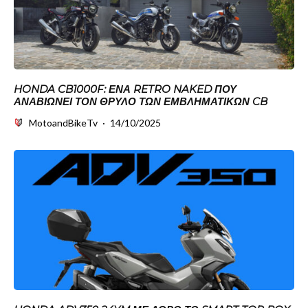
HONDA CB1000F: ΈΝΑ RETRO NAKED ΠΟΥ
ΑΝΑΒΙΏΝΕΙ ΤΟΝ ΘΡΎΛΟ ΤΩΝ ΕΜΒΛΗΜΑΤΙΚΏΝ CB
MotoandBikeTv
·
14/10/2025