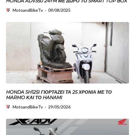
HONDA ADV350 24YM ΜΕ ΔΏΡΟ ΤΟ SMART TOP BOX
MotoandBikeTv
·
09/08/2025
HONDA SH125I ΓΙΟΡΤΆΖΕΙ ΤΑ 25 ΧΡΌΝΙΑ ΜΕ ΤΟ
MARMO ΚΑΙ ΤΟ HANAMI
MotoandBikeTv
·
29/05/2026