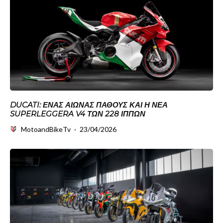
DUCATI: ΈΝΑΣ ΑΙΏΝΑΣ ΠΆΘΟΥΣ ΚΑΙ Η ΝΈΑ
SUPERLEGGERA V4 ΤΩΝ 228 ΊΠΠΩΝ
MotoandBikeTv
·
23/04/2026