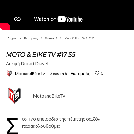
Αρχική
Εκπομπές
Season 5
Moto & Bike Tv #17 S5
MOTO & BIKE TV #17 S5
Δοκιμή Ducati Diavel
0
MotoandBikeTv
·
Season 5
Εκπομπές
·
MotoandBikeTv
Σ
το 17ο επεισόδιο της πέμπτης σαιζόν
παρακολουθούμε: