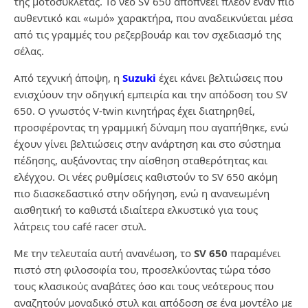
της μοτοσυκλέτας. Το νέο SV 650 αποπνέει πλέον έναν πιο
αυθεντικό και «ωμό» χαρακτήρα, που αναδεικνύεται μέσα
από τις γραμμές του ρεζερβουάρ και τον σχεδιασμό της
σέλας.
Από τεχνική άποψη, η
Suzuki
έχει κάνει βελτιώσεις που
ενισχύουν την οδηγική εμπειρία και την απόδοση του SV
650. Ο γνωστός V-twin κινητήρας έχει διατηρηθεί,
προσφέροντας τη γραμμική δύναμη που αγαπήθηκε, ενώ
έχουν γίνει βελτιώσεις στην ανάρτηση και στο σύστημα
πέδησης, αυξάνοντας την αίσθηση σταθερότητας και
ελέγχου. Οι νέες ρυθμίσεις καθιστούν το SV 650 ακόμη
πιο διασκεδαστικό στην οδήγηση, ενώ η ανανεωμένη
αισθητική το καθιστά ιδιαίτερα ελκυστικό για τους
λάτρεις του café racer στυλ.
Με την τελευταία αυτή ανανέωση, το
SV 650
παραμένει
πιστό στη φιλοσοφία του, προσελκύοντας τώρα τόσο
τους κλασικούς αναβάτες όσο και τους νεότερους που
αναζητούν μοναδικό στυλ και απόδοση σε ένα μοντέλο με