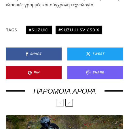
κλασικές γραμμές και σύγχρονη τεχνολογία.
SUZUKI
SUZUKI SV 650 X
TAGS
SHARE
TWEET
PIN
SHARE
ΠΑΡΌΜΟΙΑ ΆΡΘΡΑ