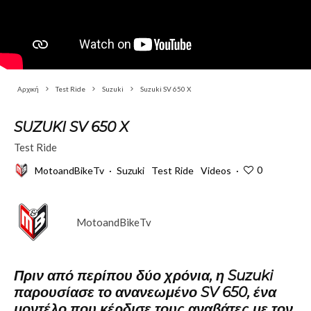
Αρχική
Test Ride
Suzuki
Suzuki SV 650 X
SUZUKI SV 650 X
Test Ride
0
MotoandBikeTv
·
Suzuki
Test Ride
Videos
·
MotoandBikeTv
Πριν από περίπου δύο χρόνια, η
Suzuki
παρουσίασε το ανανεωμένο
SV 650
, ένα
μοντέλο που κέρδισε τους αναβάτες με τον