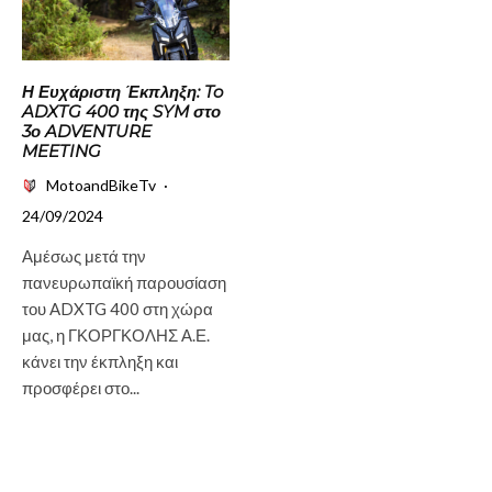
Η Ευχάριστη Έκπληξη: To
ADXTG 400 της SYM στο
3ο ADVENTURE
MEETING
MotoandBikeTv
·
24/09/2024
Αμέσως μετά την
πανευρωπαϊκή παρουσίαση
του ADXTG 400 στη χώρα
μας, η ΓΚΟΡΓΚΟΛΗΣ Α.Ε.
κάνει την έκπληξη και
προσφέρει στο...