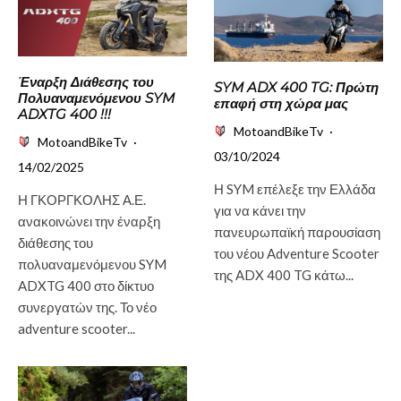
Έναρξη Διάθεσης του
SYM ADX 400 TG: Πρώτη
Πολυαναμενόμενου SYM
επαφή στη χώρα μας
ADXTG 400 !!!
MotoandBikeTv
·
MotoandBikeTv
·
03/10/2024
14/02/2025
Η SYM επέλεξε την Ελλάδα
Η ΓΚΟΡΓΚΟΛΗΣ Α.Ε.
για να κάνει την
ανακοινώνει την έναρξη
πανευρωπαϊκή παρουσίαση
διάθεσης του
του νέου Adventure Scooter
πολυαναμενόμενου SYM
της ADX 400 TG κάτω...
ADXTG 400 στο δίκτυο
συνεργατών της. Το νέο
adventure scooter...