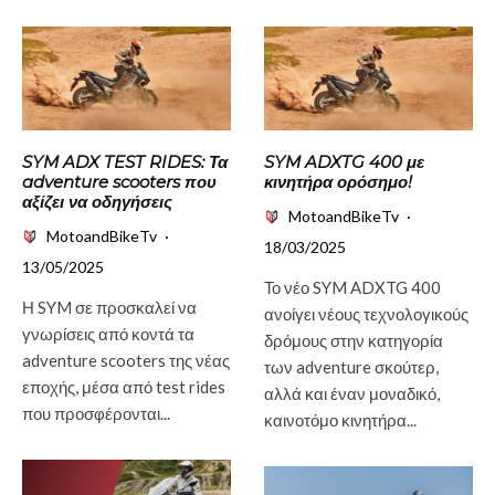
SYM ADX TEST RIDES: Τα
SYM ADXTG 400 με
adventure scooters που
κινητήρα ορόσημο!
αξίζει να οδηγήσεις
MotoandBikeTv
·
MotoandBikeTv
·
18/03/2025
13/05/2025
Το νέο SYM ADXTG 400
Η SYM σε προσκαλεί να
ανοίγει νέους τεχνολογικούς
γνωρίσεις από κοντά τα
δρόμους στην κατηγορία
adventure scooters της νέας
των adventure σκούτερ,
εποχής, μέσα από test rides
αλλά και έναν μοναδικό,
που προσφέρονται...
καινοτόμο κινητήρα...