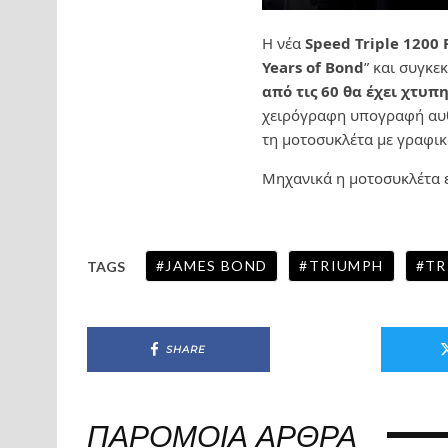
Η νέα
Speed Triple 1200 
Years of Bond
” και συγκε
από τις 60 θα έχει χτυ
χειρόγραφη υπογραφή αυθε
τη μοτοσυκλέτα με γραφικ
Μηχανικά η μοτοσυκλέτα ε
JAMES BOND
TRIUMPH
TR
TAGS
SHARE
ΠΑΡΌΜΟΙΑ ΆΡΘΡΑ