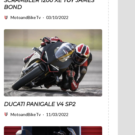
SCRAMBLER 1200 XE ΤΟΥ JAMES
BOND
MotoandBikeTv
·
03/10/2022
DUCATI PANIGALE V4 SP2
MotoandBikeTv
·
11/03/2022