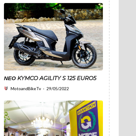
ΝΈΟ KYMCO AGILITY S 125 EURO5
MotoandBikeTv
·
29/05/2022