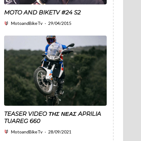
MOTO AND BIKETV #24 S2
MotoandBikeTv
·
29/04/2015
TEASER VIDEO ΤΗΣ ΝΈΑΣ APRILIA
TUAREG 660
MotoandBikeTv
·
28/09/2021