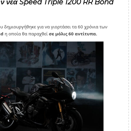
ην νέα
Speed Triple 1200 RR Bond
υ δημιουργήθηκε για να γιορτάσει τα 60 χρόνια των
nd
η οποία θα παραχθεί
σε μόλις 60 αντίτυπα.