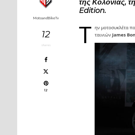
της Κολονίας, τ
Edition.
MotoandBikeTv
Τ
ην μοτοσυκλέτα πο
12
ταινιών
James Bo
shares
12