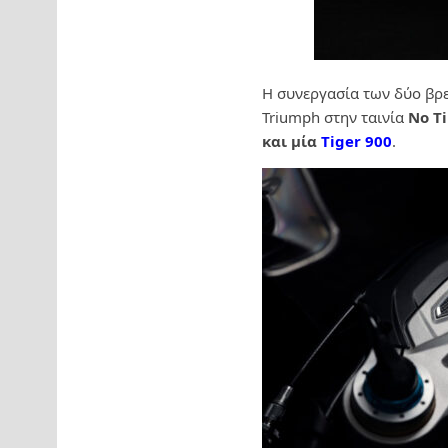
H συνεργασία των δύο βρε
Triumph στην ταινία
No T
και μία
Tiger 900
.