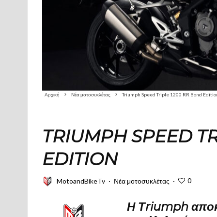
Αρχική
Νέα μοτοσυκλέτας
Triumph Speed Triple 1200 RR Bond Editio
TRIUMPH SPEED TR
EDITION
0
MotoandBikeTv
·
Νέα μοτοσυκλέτας
·
Η Τriumph αποκ