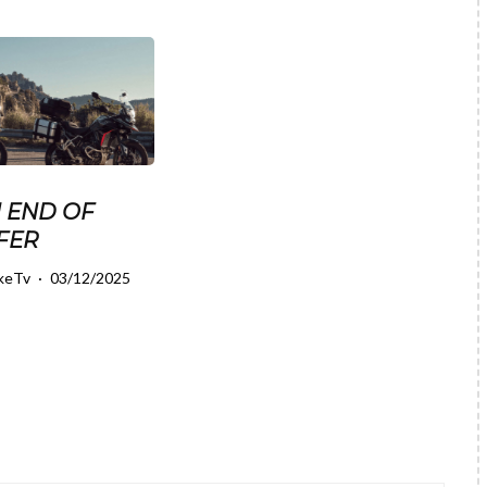
 END OF
FER
keTv
·
03/12/2025